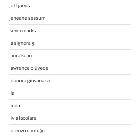
jeff jarvis
jeneane sessum
kevin marks
la signora g.
laura koan
lawrence oluyede
leonora giovanazzi
lia
linda
livia iacolare
lorenzo confu§o