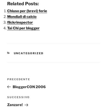
Related Posts:
Chiuso per (brevi) ferie
Mondiali di calcio
flickrinspector
Tai Chi per blogger
CATEGORIE
UNCATEGORIZED
Navigazione
Articolo
PRECEDENTE
articoli
precedente:
BloggerCON 2006
Articolo
SUCCESSIVO
successivo
Zanzare!