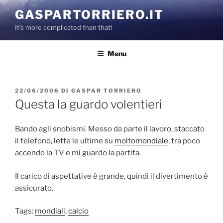
Salta
GASPARTORRIERO.IT
al
It's more complicated than that!
contenuto
Menu
PUBBLICATO
22/06/2006
DI
GASPAR TORRIERO
IL
Questa la guardo volentieri
Bando agli snobismi. Messo da parte il lavoro, staccato
il telefono, lette le ultime su
moltomondiale
, tra poco
accendo la TV e mi guardo la partita.
Il carico di aspettative è grande, quindi il divertimento è
assicurato.
Tags:
mondiali
,
calcio