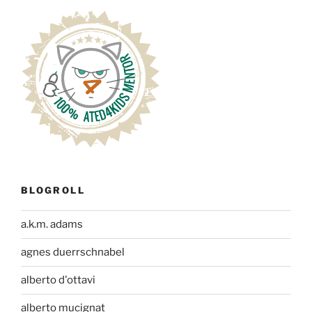
BLOGROLL
a.k.m. adams
agnes duerrschnabel
alberto d'ottavi
alberto mucignat