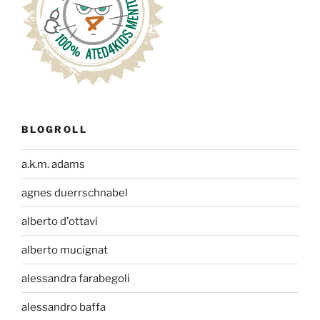
BLOGROLL
a.k.m. adams
agnes duerrschnabel
alberto d'ottavi
alberto mucignat
alessandra farabegoli
alessandro baffa