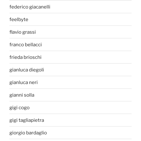
federico giacanelli
feelbyte
flavio grassi
franco bellacci
frieda brioschi
gianluca diegoli
gianluca neri
gianni solla
gigi cogo
gigi tagliapietra
giorgio bardaglio