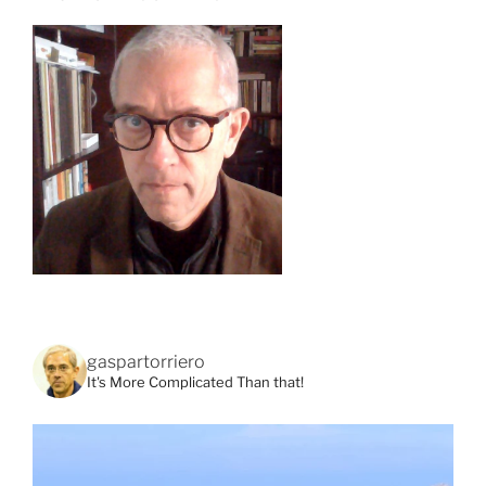
gaspartorriero
It's More Complicated Than that!