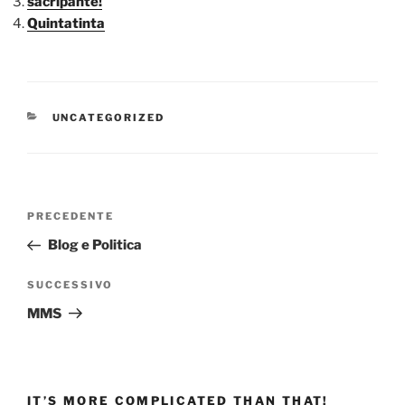
sacripante!
Quintatinta
CATEGORIE
UNCATEGORIZED
Navigazione
Articolo
PRECEDENTE
articoli
precedente:
Blog e Politica
Articolo
SUCCESSIVO
successivo
MMS
IT’S MORE COMPLICATED THAN THAT!