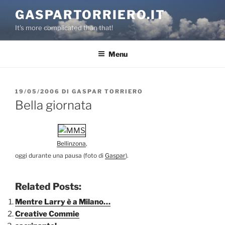
Salta
GASPARTORRIERO.IT
al
It's more complicated than that!
contenuto
Menu
PUBBLICATO
19/05/2006
DI
GASPAR TORRIERO
IL
Bella giornata
Bellinzona
,
oggi durante una pausa (foto di
Gaspar
).
Related Posts:
Mentre Larry è a Milano…
Creative Commie