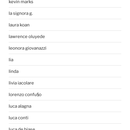
kevin marks
la signora g.
laura koan
lawrence oluyede
leonora giovanazzi
lia
linda
livia iacolare
lorenzo confu§o
luca alagna
luca conti
luca de biase