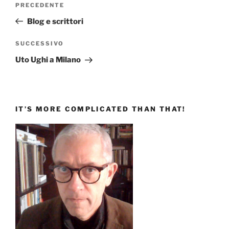
Articolo
PRECEDENTE
articoli
precedente:
Blog e scrittori
Articolo
SUCCESSIVO
successivo
Uto Ughi a Milano
IT’S MORE COMPLICATED THAN THAT!