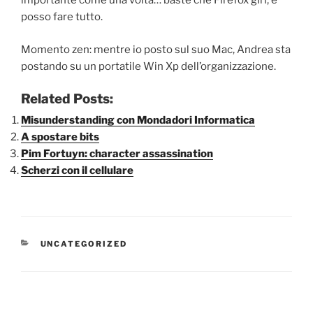
importante come una volta… baste che Firefox giri, e
posso fare tutto.
Momento zen: mentre io posto sul suo Mac, Andrea sta
postando su un portatile Win Xp dell’organizzazione.
Related Posts:
Misunderstanding con Mondadori Informatica
A spostare bits
Pim Fortuyn: character assassination
Scherzi con il cellulare
CATEGORIE
UNCATEGORIZED
Navigazione