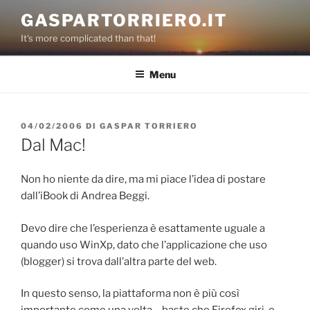
Salta
GASPARTORRIERO.IT
al
It's more complicated than that!
contenuto
Menu
PUBBLICATO
04/02/2006
DI
GASPAR TORRIERO
IL
Dal Mac!
Non ho niente da dire, ma mi piace l’idea di postare
dall’iBook di Andrea Beggi.
Devo dire che l’esperienza è esattamente uguale a
quando uso WinXp, dato che l’applicazione che uso
(blogger) si trova dall’altra parte del web.
In questo senso, la piattaforma non è più così