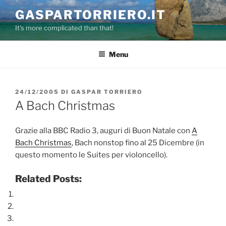
Salta
GASPARTORRIERO.IT
al
It's more complicated than that!
contenuto
Menu
PUBBLICATO
24/12/2005
DI
GASPAR TORRIERO
IL
A Bach Christmas
Grazie alla BBC Radio 3, auguri di Buon Natale con
A
Bach Christmas
, Bach nonstop fino al 25 Dicembre (in
questo momento le Suites per violoncello).
Related Posts: