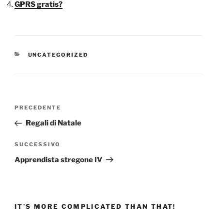
GPRS gratis?
CATEGORIE
UNCATEGORIZED
Navigazione
Articolo
PRECEDENTE
articoli
precedente:
Regali di Natale
Articolo
SUCCESSIVO
successivo
Apprendista stregone IV
IT’S MORE COMPLICATED THAN THAT!