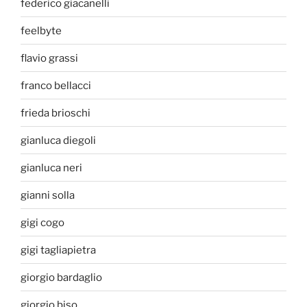
federico giacanelli
feelbyte
flavio grassi
franco bellacci
frieda brioschi
gianluca diegoli
gianluca neri
gianni solla
gigi cogo
gigi tagliapietra
giorgio bardaglio
giorgio biso