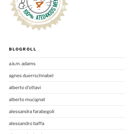
BLOGROLL
a.k.m. adams
agnes duerrschnabel
alberto d'ottavi
alberto mucignat
alessandra farabegoli
alessandro baffa