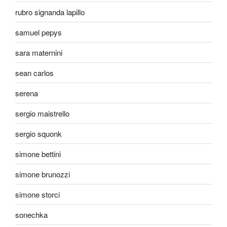
rubro signanda lapillo
samuel pepys
sara maternini
sean carlos
serena
sergio maistrello
sergio squonk
simone bettini
simone brunozzi
simone storci
sonechka