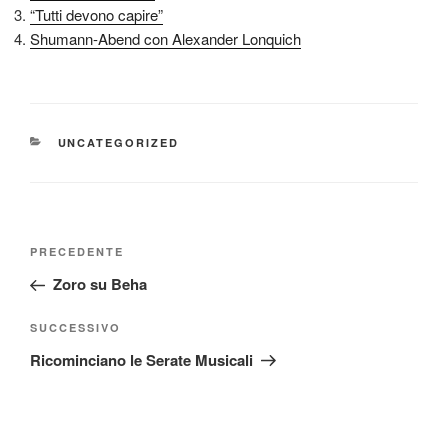
“Tutti devono capire”
Shumann-Abend con Alexander Lonquich
CATEGORIE
UNCATEGORIZED
Navigazione
Articolo
PRECEDENTE
articoli
precedente:
Zoro su Beha
Articolo
SUCCESSIVO
successivo
Ricominciano le Serate Musicali