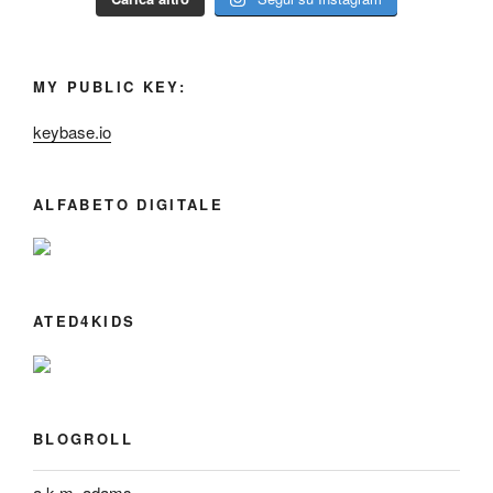
MY PUBLIC KEY:
keybase.io
ALFABETO DIGITALE
ATED4KIDS
BLOGROLL
a.k.m. adams