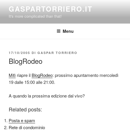
Salta
GASPARTORRIERO.IT
al
It's more complicated than that!
contenuto
Menu
PUBBLICATO
17/10/2005
DI
GASPAR TORRIERO
IL
BlogRodeo
Mitì
riapre il
BlogRodeo
: prossimo apuntamento mercoledì
19 dalle 15:00 alle 21:00.
A quando la prossima edizione dal vivo?
Related posts:
Posta e spam
Rete di condominio