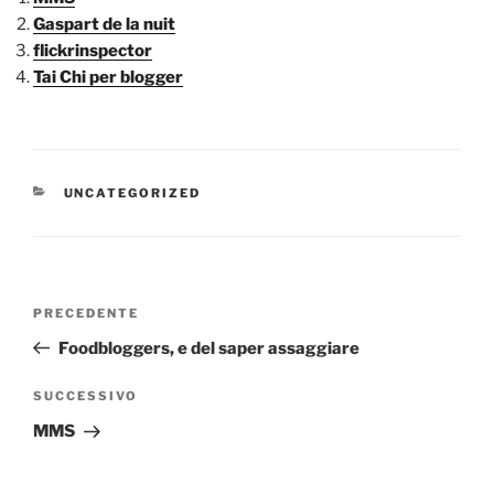
Gaspart de la nuit
flickrinspector
Tai Chi per blogger
CATEGORIE
UNCATEGORIZED
Navigazione
Articolo
PRECEDENTE
articoli
precedente:
Foodbloggers, e del saper assaggiare
Articolo
SUCCESSIVO
successivo
MMS