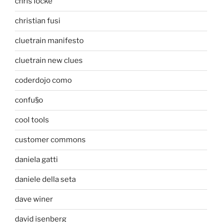
chris locke
christian fusi
cluetrain manifesto
cluetrain new clues
coderdojo como
confu§o
cool tools
customer commons
daniela gatti
daniele della seta
dave winer
david isenberg