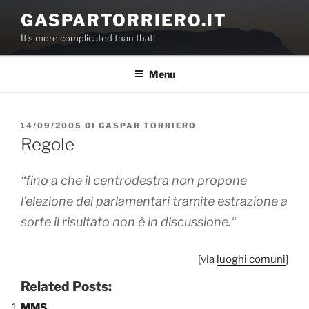
Salta
GASPARTORRIERO.IT
al
It's more complicated than that!
contenuto
Menu
PUBBLICATO
14/09/2005
DI
GASPAR TORRIERO
IL
Regole
“
fino a che il centrodestra non propone
l’elezione dei parlamentari tramite estrazione a
sorte il risultato non è in discussione.
“
[via
luoghi comuni
]
Related Posts:
MMS