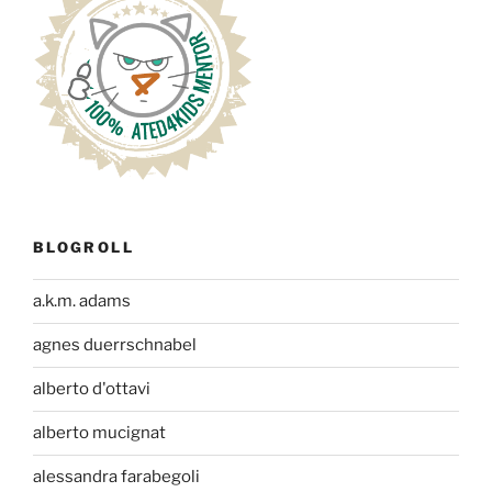
BLOGROLL
a.k.m. adams
agnes duerrschnabel
alberto d'ottavi
alberto mucignat
alessandra farabegoli