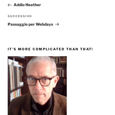
articoli
precedente:
Addio Heather
Articolo
SUCCESSIVO
successivo
Passaggio per Webdays
IT’S MORE COMPLICATED THAN THAT!