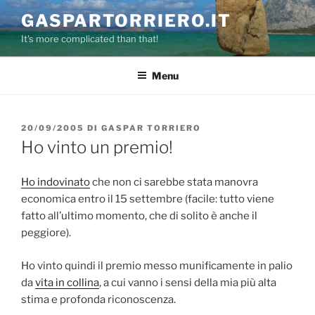
Salta
GASPARTORRIERO.IT
al
It's more complicated than that!
contenuto
Menu
PUBBLICATO
20/09/2005
DI
GASPAR TORRIERO
IL
Ho vinto un premio!
Ho indovinato
che non ci sarebbe stata manovra
economica entro il 15 settembre (facile: tutto viene
fatto all’ultimo momento, che di solito è anche il
peggiore).
Ho vinto quindi il premio messo munificamente in palio
da
vita in collina
, a cui vanno i sensi della mia più alta
stima e profonda riconoscenza.