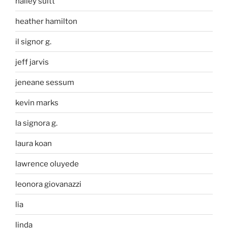
halley suitt
heather hamilton
il signor g.
jeff jarvis
jeneane sessum
kevin marks
la signora g.
laura koan
lawrence oluyede
leonora giovanazzi
lia
linda