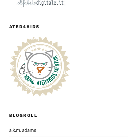
ATED4KIDS
BLOGROLL
a.k.m. adams