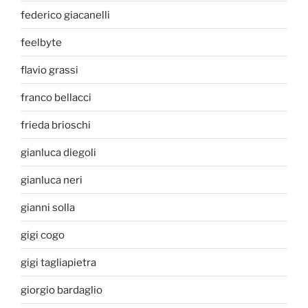
federico giacanelli
feelbyte
flavio grassi
franco bellacci
frieda brioschi
gianluca diegoli
gianluca neri
gianni solla
gigi cogo
gigi tagliapietra
giorgio bardaglio