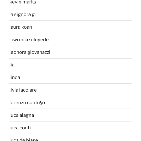
kevin marks
la signora g.
laura koan
lawrence oluyede
leonora giovanazzi
lia
linda
livia iacolare
lorenzo confu§o
luca alagna
luca conti
luca de biase