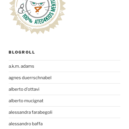
BLOGROLL
a.k.m. adams
agnes duerrschnabel
alberto d'ottavi
alberto mucignat
alessandra farabegoli
alessandro baffa