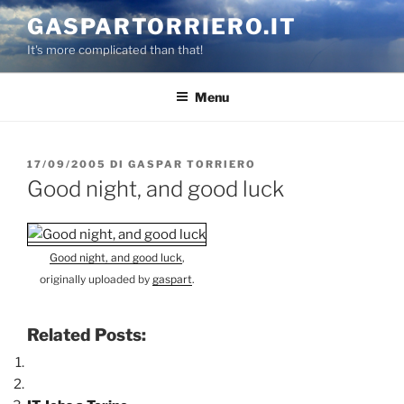
Salta
GASPARTORRIERO.IT
al
It's more complicated than that!
contenuto
Menu
PUBBLICATO
17/09/2005
DI
GASPAR TORRIERO
IL
Good night, and good luck
Good night, and good luck
,
originally uploaded by
gaspart
.
Related Posts: