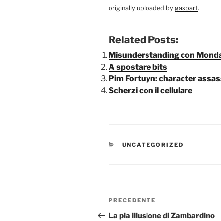
originally uploaded by
gaspart
.
Related Posts:
Misunderstanding con Monda
A spostare bits
Pim Fortuyn: character assas
Scherzi con il cellulare
CATEGORIE
UNCATEGORIZED
Navigazione
Articolo
PRECEDENTE
articoli
precedente:
La pia illusione di Zambardino