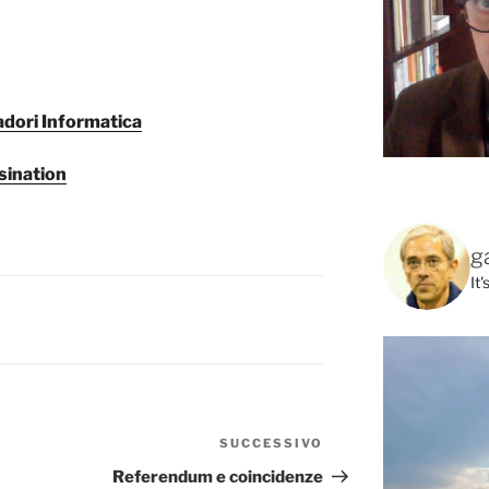
dori Informatica
sination
g
It
SUCCESSIVO
Articolo
successivo
Referendum e coincidenze