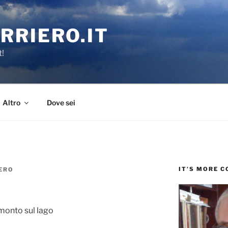
RRIERO.IT
t!
Altro
Dove sei
IT’S MORE 
ERO
monto sul lago