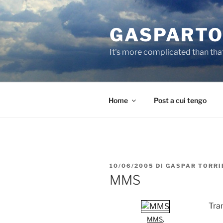
Salta
al
GASPARTO
contenuto
It's more complicated than tha
Home
Post a cui tengo
PUBBLICATO
10/06/2005
DI
GASPAR TORRI
IL
MMS
Tra
MMS
,