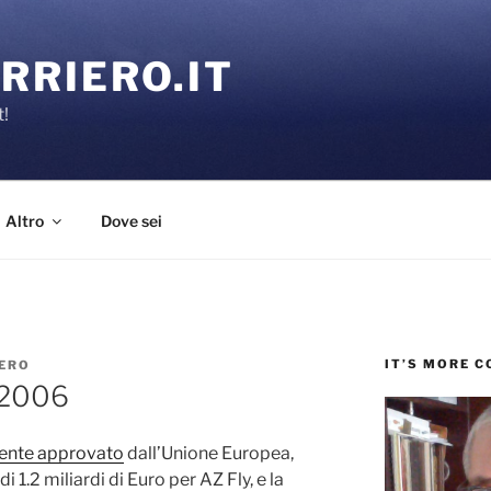
RRIERO.IT
t!
Altro
Dove sei
IT’S MORE 
ERO
l 2006
ente approvato
dall’Unione Europea,
 1.2 miliardi di Euro per AZ Fly, e la