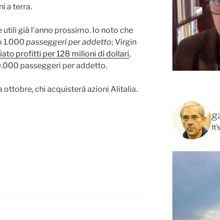
i a terra.
utili già l’anno prossimo. Io noto che
to 1.000
passeggeri per addetto
; Virgin
to profitti per 128 milioni di dollari
,
0.000 passeggeri per addetto.
ottobre, chi acquisterà azioni Alitalia.
g
It