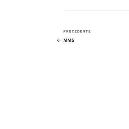
Navigazione
Articolo
PRECEDENTE
articoli
precedente:
MMS