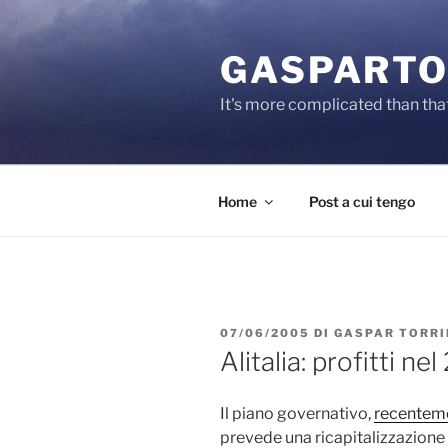
Salta
al
GASPARTO
contenuto
It's more complicated than tha
Home
Post a cui tengo
PUBBLICATO
07/06/2005
DI
GASPAR TORRI
IL
Alitalia: profitti ne
Il piano governativo,
recentem
prevede una ricapitalizzazione di