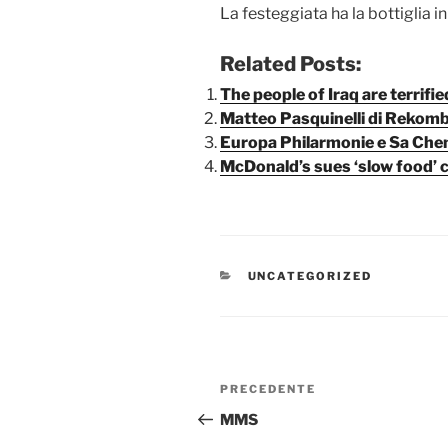
La festeggiata ha la bottiglia 
Related Posts:
The people of Iraq are terrif
Matteo Pasquinelli di Rekom
Europa Philarmonie e Sa Che
McDonald’s sues ‘slow food’ c
CATEGORIE
UNCATEGORIZED
Navigazione
Articolo
PRECEDENTE
articoli
precedente:
MMS