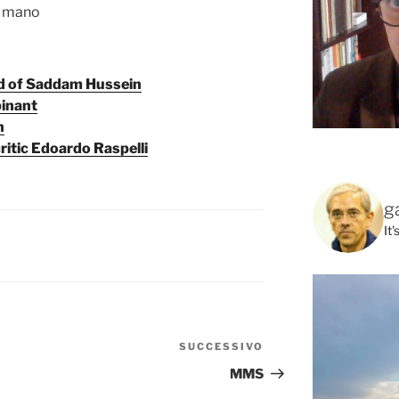
in mano
ied of Saddam Hussein
binant
n
ritic Edoardo Raspelli
g
It
SUCCESSIVO
Articolo
successivo
MMS