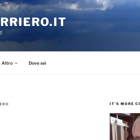
RRIERO.IT
t!
Altro
Dove sei
IT’S MORE 
IERO