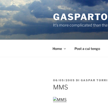
Salta
al
GASPARTO
contenuto
It's more complicated than tha
Home
Post a cui tengo
PUBBLICATO
06/05/2005
DI
GASPAR TORR
IL
MMS