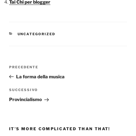
Tai Chi per blogger
CATEGORIE
UNCATEGORIZED
Navigazione
Articolo
PRECEDENTE
articoli
precedente:
La forma della musica
Articolo
SUCCESSIVO
successivo
Provincialismo
IT’S MORE COMPLICATED THAN THAT!