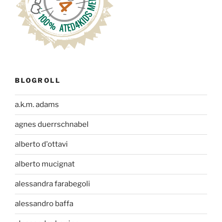
BLOGROLL
a.k.m. adams
agnes duerrschnabel
alberto d'ottavi
alberto mucignat
alessandra farabegoli
alessandro baffa