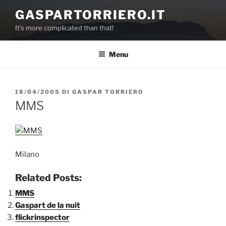
Salta
GASPARTORRIERO.IT
al
It's more complicated than that!
contenuto
Menu
PUBBLICATO
18/04/2005
DI
GASPAR TORRIERO
IL
MMS
Milano
Related Posts:
MMS
Gaspart de la nuit
flickrinspector