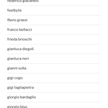
federico giacanelli
feelbyte
flavio grassi
franco bellacci
frieda brioschi
gianluca diegoli
gianluca neri
gianni solla
gigi cogo
gigi tagliapietra
giorgio bardaglio
giorgio biso