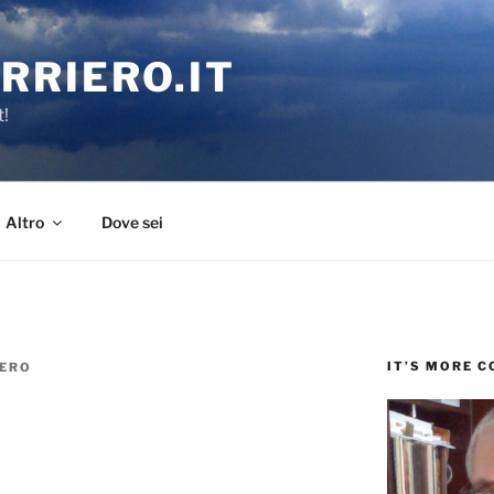
RRIERO.IT
t!
Altro
Dove sei
IT’S MORE 
IERO