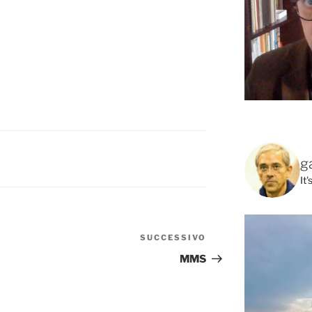
g
It
SUCCESSIVO
Articolo
successivo
MMS