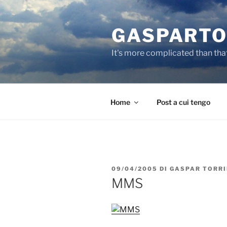
Salta
al
GASPARTO
contenuto
It's more complicated than tha
Home
Post a cui tengo
PUBBLICATO
09/04/2005
DI
GASPAR TORR
IL
MMS