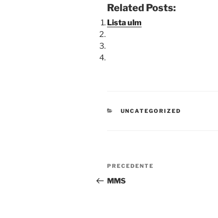
Related Posts:
Lista ulm
CATEGORIE
UNCATEGORIZED
Navigazione
Articolo
PRECEDENTE
articoli
precedente:
MMS