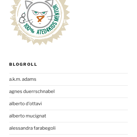
BLOGROLL
a.k.m. adams
agnes duerrschnabel
alberto d'ottavi
alberto mucignat
alessandra farabegoli