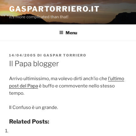
Salta
GASPARTORRIERO.IT
al
It's more complicated than that!
contenuto
Menu
PUBBLICATO
14/04/2005
DI
GASPAR TORRIERO
IL
Il Papa blogger
Arrivo ultimissimo, ma volevo dirti anch’io che
l’ultimo
post del Papa
è buffo e commovente nello stesso
tempo.
Il Confuso è un grande.
Related Posts: