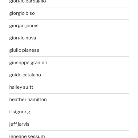
giorgio bardaglio
giorgio biso
giorgio jannis
giorgio nova
giulio pianese
giuseppe granieri
guido catalano
halley suitt
heather hamilton
il signor g.
jeff jarvis
jeneane sessum