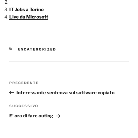
IT Jobs a Torino
Live da Microsoft
CATEGORIE
UNCATEGORIZED
Navigazione
Articolo
PRECEDENTE
articoli
precedente:
Interessante sentenza sul software copiato
Articolo
SUCCESSIVO
successivo
E’ ora di fare outing