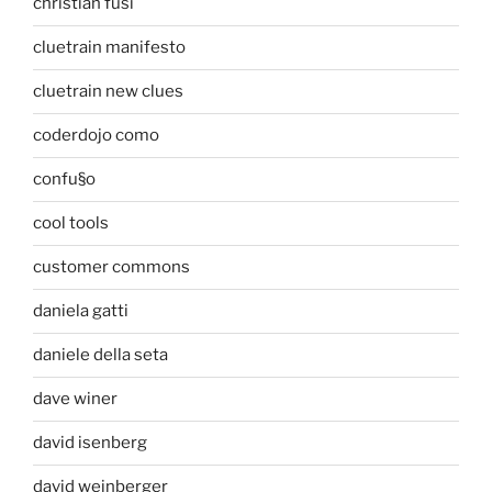
christian fusi
cluetrain manifesto
cluetrain new clues
coderdojo como
confu§o
cool tools
customer commons
daniela gatti
daniele della seta
dave winer
david isenberg
david weinberger