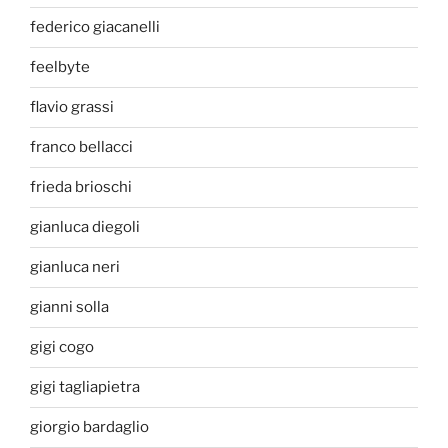
federico giacanelli
feelbyte
flavio grassi
franco bellacci
frieda brioschi
gianluca diegoli
gianluca neri
gianni solla
gigi cogo
gigi tagliapietra
giorgio bardaglio