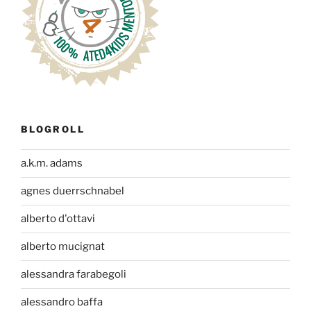
BLOGROLL
a.k.m. adams
agnes duerrschnabel
alberto d'ottavi
alberto mucignat
alessandra farabegoli
alessandro baffa