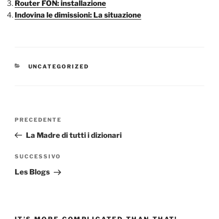
Router FON: installazione
Indovina le dimissioni: La situazione
CATEGORIE
UNCATEGORIZED
Navigazione
Articolo
PRECEDENTE
articoli
precedente:
La Madre di tutti i dizionari
Articolo
SUCCESSIVO
successivo
Les Blogs