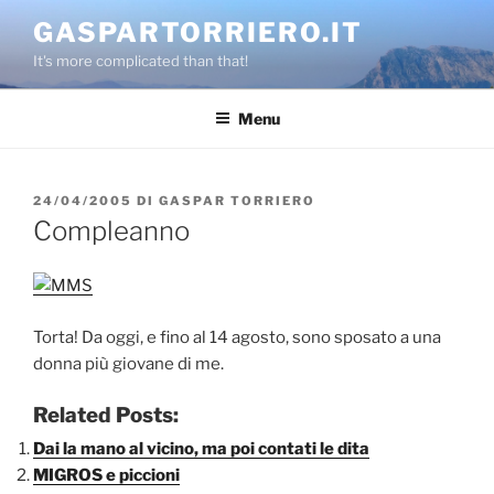
Salta
GASPARTORRIERO.IT
al
It's more complicated than that!
contenuto
Menu
PUBBLICATO
24/04/2005
DI
GASPAR TORRIERO
IL
Compleanno
Torta! Da oggi, e fino al 14 agosto, sono sposato a una
donna più giovane di me.
Related Posts:
Dai la mano al vicino, ma poi contati le dita
MIGROS e piccioni