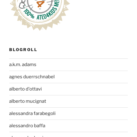
BLOGROLL
a.k.m. adams
agnes duerrschnabel
alberto d'ottavi
alberto mucignat
alessandra farabegoli
alessandro baffa