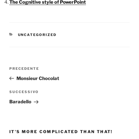
The Cognitive style of PowerPoint
CATEGORIE
UNCATEGORIZED
Navigazione
Articolo
PRECEDENTE
articoli
precedente:
Monsieur Chocolat
Articolo
SUCCESSIVO
successivo
Baradello
IT’S MORE COMPLICATED THAN THAT!