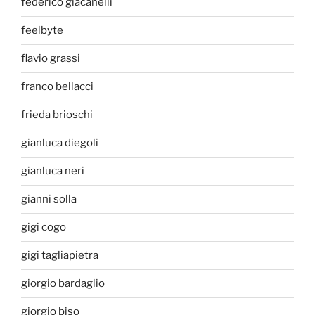
federico giacanelli
feelbyte
flavio grassi
franco bellacci
frieda brioschi
gianluca diegoli
gianluca neri
gianni solla
gigi cogo
gigi tagliapietra
giorgio bardaglio
giorgio biso