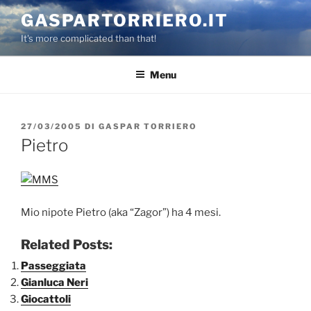
Salta
GASPARTORRIERO.IT
al
It's more complicated than that!
contenuto
Menu
PUBBLICATO
27/03/2005
DI
GASPAR TORRIERO
IL
Pietro
Mio nipote Pietro (aka “Zagor”) ha 4 mesi.
Related Posts:
Passeggiata
Gianluca Neri
Giocattoli