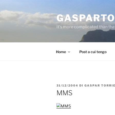
Salta
al
GASPARTO
contenuto
It's more complicated than tha
Home
Post a cui tengo
PUBBLICATO
31/12/2004
DI
GASPAR TORRI
IL
MMS