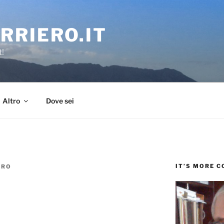
RRIERO.IT
t!
Altro
Dove sei
IT’S MORE 
ERO