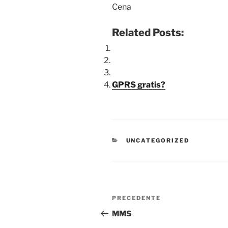
Cena
Related Posts:
GPRS gratis?
CATEGORIE
UNCATEGORIZED
Navigazione
Articolo
PRECEDENTE
articoli
precedente:
MMS