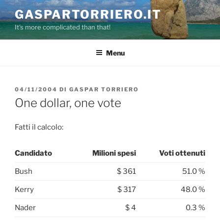
Salta
GASPARTORRIERO.IT
al
It's more complicated than that!
contenuto
Menu
PUBBLICATO
04/11/2004
DI
GASPAR TORRIERO
IL
One dollar, one vote
Fatti il calcolo:
Candidato
Milioni spesi
Voti ottenuti
Bush
$ 361
51.0 %
Kerry
$ 317
48.0 %
Nader
$ 4
0.3 %