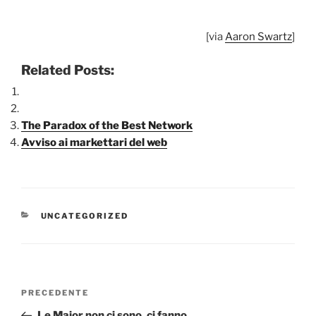
[via
Aaron Swartz
]
Related Posts:
The Paradox of the Best Network
Avviso ai markettari del web
CATEGORIE
UNCATEGORIZED
Navigazione
Articolo
PRECEDENTE
articoli
precedente:
Le Major non ci sono, ci fanno