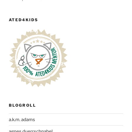
ATED4KIDS
BLOGROLL
a.k.m. adams
agnes duerrschnabel