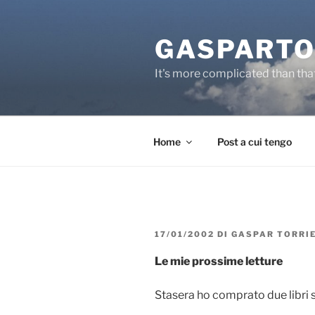
Salta
al
GASPARTO
contenuto
It's more complicated than tha
Home
Post a cui tengo
PUBBLICATO
17/01/2002
DI
GASPAR TORRI
IL
Le mie prossime letture
Stasera ho comprato due libri