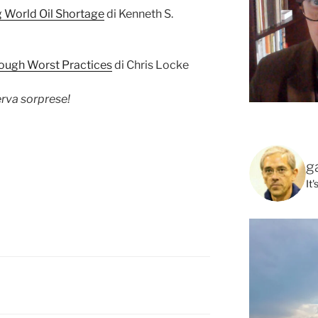
 World Oil Shortage
di Kenneth S.
ough Worst Practices
di Chris Locke
iserva sorprese!
g
It