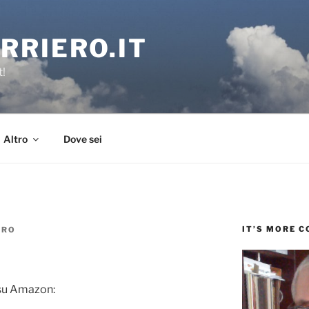
RRIERO.IT
t!
Altro
Dove sei
IT’S MORE 
ERO
 su Amazon: