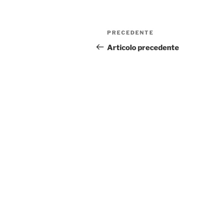
Navigazione
Articolo
PRECEDENTE
articoli
precedente:
Articolo precedente