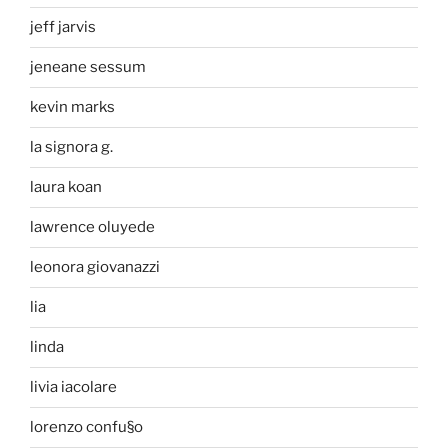
jeff jarvis
jeneane sessum
kevin marks
la signora g.
laura koan
lawrence oluyede
leonora giovanazzi
lia
linda
livia iacolare
lorenzo confu§o