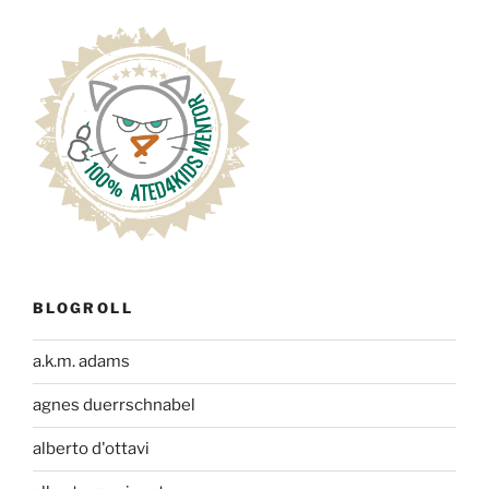
BLOGROLL
a.k.m. adams
agnes duerrschnabel
alberto d'ottavi