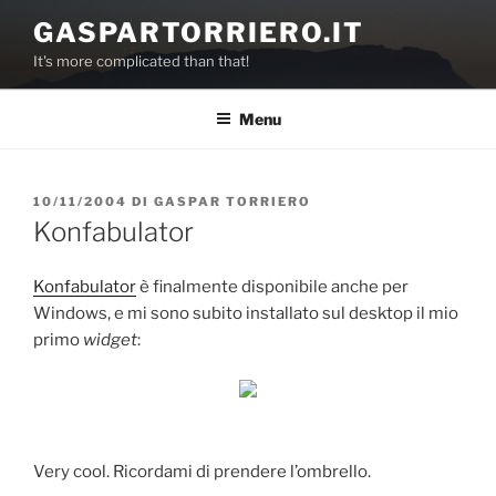
Salta
GASPARTORRIERO.IT
al
It's more complicated than that!
contenuto
Menu
PUBBLICATO
10/11/2004
DI
GASPAR TORRIERO
IL
Konfabulator
Konfabulator
è finalmente disponibile anche per
Windows, e mi sono subito installato sul desktop il mio
primo
widget
:
Very cool. Ricordami di prendere l’ombrello.