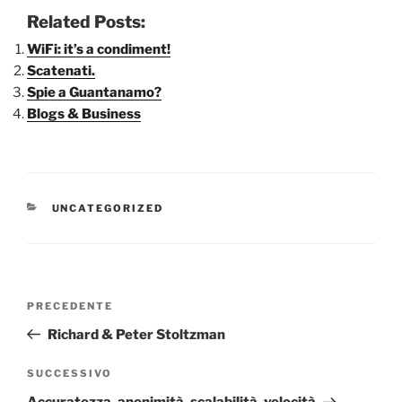
Related Posts:
WiFi: it’s a condiment!
Scatenati.
Spie a Guantanamo?
Blogs & Business
CATEGORIE
UNCATEGORIZED
Navigazione
Articolo
PRECEDENTE
articoli
precedente:
Richard & Peter Stoltzman
Articolo
SUCCESSIVO
successivo