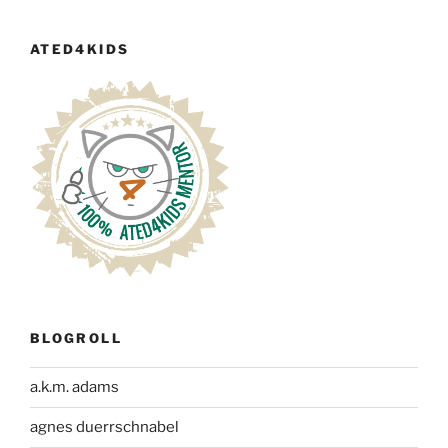
ATED4KIDS
BLOGROLL
a.k.m. adams
agnes duerrschnabel