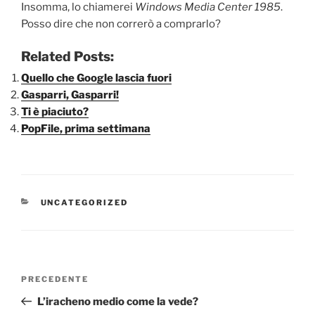
Insomma, lo chiamerei
Windows Media Center 1985
.
Posso dire che non correrò a comprarlo?
Related Posts:
Quello che Google lascia fuori
Gasparri, Gasparri!
Ti è piaciuto?
PopFile, prima settimana
CATEGORIE
UNCATEGORIZED
Navigazione
Articolo
PRECEDENTE
articoli
precedente:
L’iracheno medio come la vede?