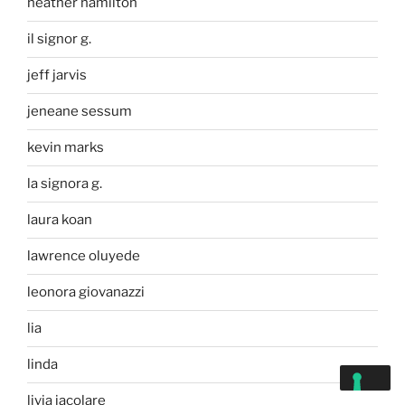
heather hamilton
il signor g.
jeff jarvis
jeneane sessum
kevin marks
la signora g.
laura koan
lawrence oluyede
leonora giovanazzi
lia
linda
livia iacolare