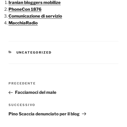
Iranian bloggers mobilize
PhoneCon 1876
Comunicazione di servizio
MacchiaRadio
CATEGORIE
UNCATEGORIZED
Navigazione
Articolo
PRECEDENTE
articoli
precedente:
Facciamoci del male
Articolo
SUCCESSIVO
successivo
Pino Scaccia denunciato per il blog