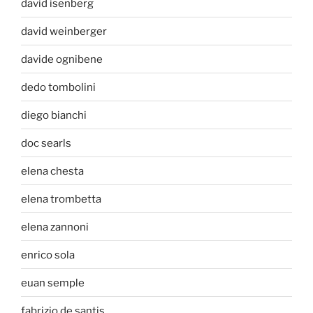
david isenberg
david weinberger
davide ognibene
dedo tombolini
diego bianchi
doc searls
elena chesta
elena trombetta
elena zannoni
enrico sola
euan semple
fabrizio de santis