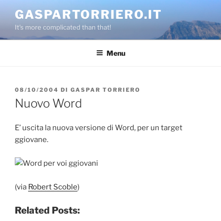
Salta
GASPARTORRIERO.IT
al
It's more complicated than that!
contenuto
Menu
PUBBLICATO
08/10/2004
DI
GASPAR TORRIERO
IL
Nuovo Word
E’ uscita la nuova versione di Word, per un target
ggiovane.
(via
Robert Scoble
)
Related Posts: