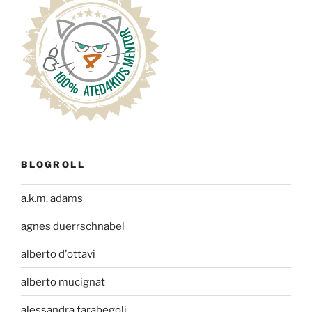
BLOGROLL
a.k.m. adams
agnes duerrschnabel
alberto d'ottavi
alberto mucignat
alessandra farabegoli