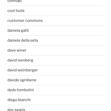
confu§o
cool tools
customer commons
daniela gatti
daniele della seta
dave winer
david isenberg
david weinberger
davide ognibene
dedo tombolini
diego bianchi
doc searls