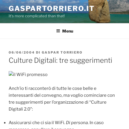
Salta
GASPARTORRIERO.IT
al
It's more complicated than that!
contenuto
Menu
PUBBLICATO
06/06/2004
DI
GASPAR TORRIERO
IL
Culture Digitali: tre suggerimenti
Anch’io ti racconterò di tutte le cose belle e
interessanti del convegno, ma voglio cominciare con
tre suggerimenti per l’organizzazione di “Culture
Digitali 2.0”:
Assicurarsi che ci sia il WiFi.
Di persona
. In caso