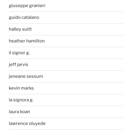
giuseppe granieri
guido catalano
halley suitt
heather hamilton
il signor g.
jeff jarvis
jeneane sessum
kevin marks
la signora g.
laura koan
lawrence oluyede