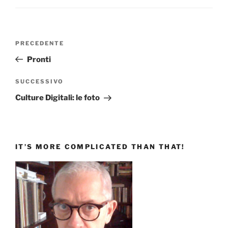
Navigazione
Articolo
PRECEDENTE
articoli
precedente:
Pronti
Articolo
SUCCESSIVO
successivo
Culture Digitali: le foto
IT’S MORE COMPLICATED THAN THAT!