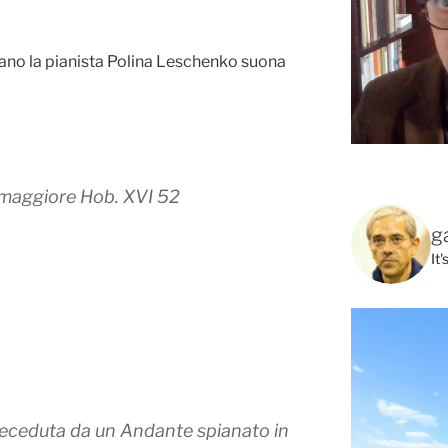
lano la pianista Polina Leschenko suona
 maggiore Hob. XVI 52
g
It
receduta da un Andante spianato in