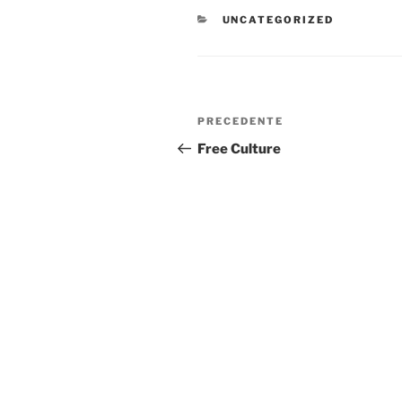
CATEGORIE
UNCATEGORIZED
Navigazione
Articolo
PRECEDENTE
articoli
precedente:
Free Culture