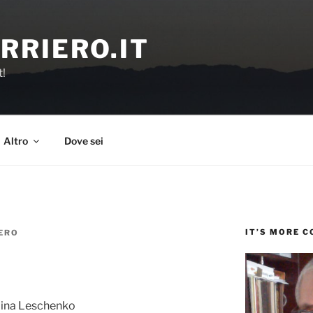
RRIERO.IT
t!
Altro
Dove sei
IT’S MORE 
ERO