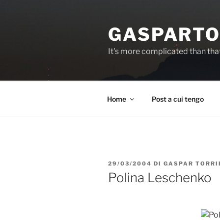
Salta
al
GASPARTO
contenuto
It's more complicated than tha
Home
Post a cui tengo
PUBBLICATO
29/03/2004
DI
GASPAR TORRI
IL
Polina Leschenko