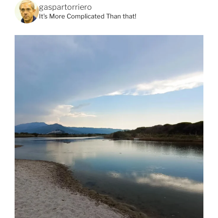
gaspartorriero
It's More Complicated Than that!