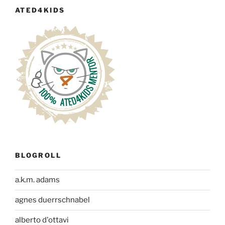
ATED4KIDS
BLOGROLL
a.k.m. adams
agnes duerrschnabel
alberto d'ottavi