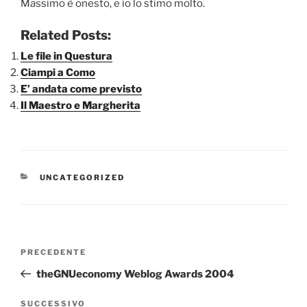
Massimo è onesto, e io lo stimo molto.
Related Posts:
Le file in Questura
Ciampi a Como
E’ andata come previsto
Il Maestro e Margherita
CATEGORIE
UNCATEGORIZED
Navigazione
Articolo
PRECEDENTE
articoli
precedente:
theGNUeconomy Weblog Awards 2004
Articolo
SUCCESSIVO