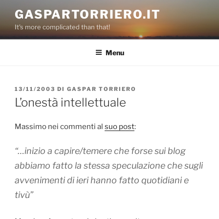
Salta
GASPARTORRIERO.IT
al
It's more complicated than that!
contenuto
Menu
PUBBLICATO
13/11/2003
DI
GASPAR TORRIERO
IL
L’onestà intellettuale
Massimo nei commenti al
suo post
:
“…inizio a capire/temere che forse sui blog
abbiamo fatto la stessa speculazione che sugli
avvenimenti di ieri hanno fatto quotidiani e
tivù”