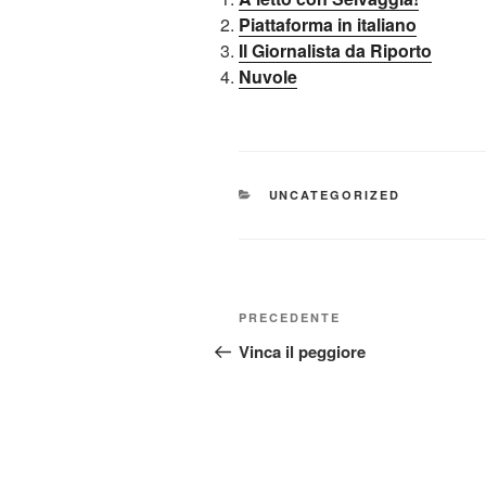
Piattaforma in italiano
Il Giornalista da Riporto
Nuvole
CATEGORIE
UNCATEGORIZED
Navigazione
Articolo
PRECEDENTE
articoli
precedente:
Vinca il peggiore