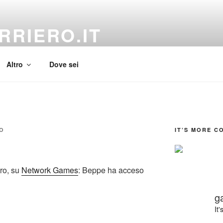
RRIERO.IT
Altro
Dove sei
O
IT’S MORE C
tro, su
Network Games
: Beppe ha acceso
g
It