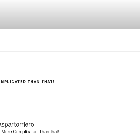
OMPLICATED THAN THAT!
aspartorriero
's More Complicated Than that!