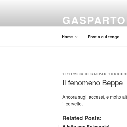
Salta
al
GASPARTO
contenuto
It's more complicated than that!
Home
Post a cui tengo
PUBBLICATO
15/11/2003
DI
GASPAR TORRIER
IL
Il fenomeno Beppe
Ancora sugli accessi, e molto al
il cervello.
Related Posts:
A letto con Selvaggia!