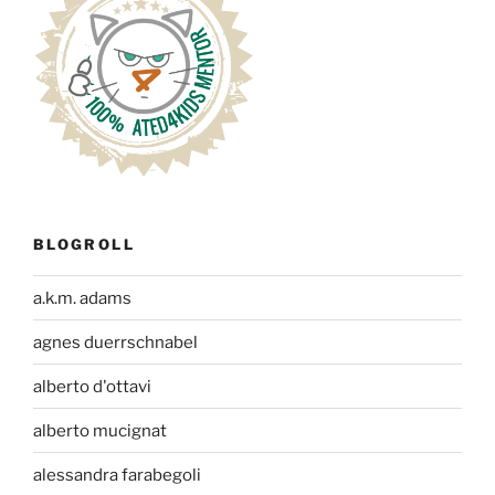
BLOGROLL
a.k.m. adams
agnes duerrschnabel
alberto d'ottavi
alberto mucignat
alessandra farabegoli