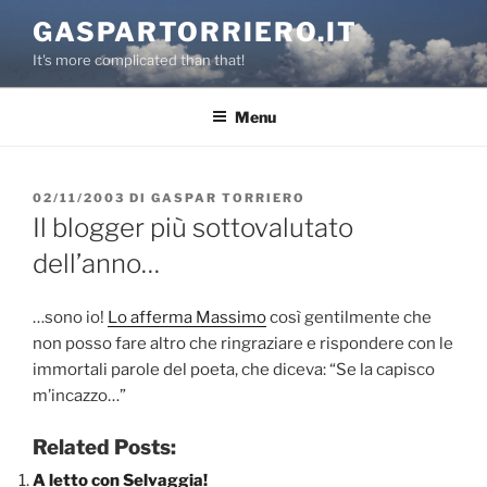
Salta
GASPARTORRIERO.IT
al
It's more complicated than that!
contenuto
Menu
PUBBLICATO
02/11/2003
DI
GASPAR TORRIERO
IL
Il blogger più sottovalutato
dell’anno…
…sono io!
Lo afferma Massimo
così gentilmente che
non posso fare altro che ringraziare e rispondere con le
immortali parole del poeta, che diceva: “Se la capisco
m’incazzo…”
Related Posts:
A letto con Selvaggia!