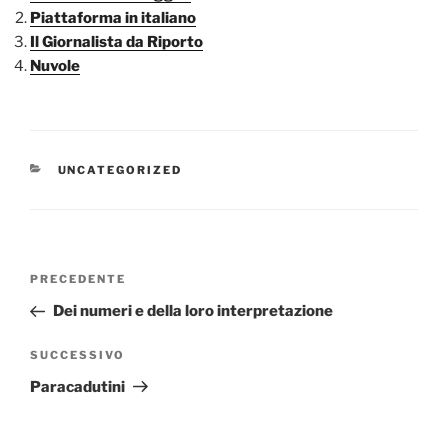
Piattaforma in italiano
Il Giornalista da Riporto
Nuvole
CATEGORIE
UNCATEGORIZED
Navigazione
Articolo
PRECEDENTE
articoli
precedente:
Dei numeri e della loro interpretazione
Articolo
SUCCESSIVO
successivo
Paracadutini