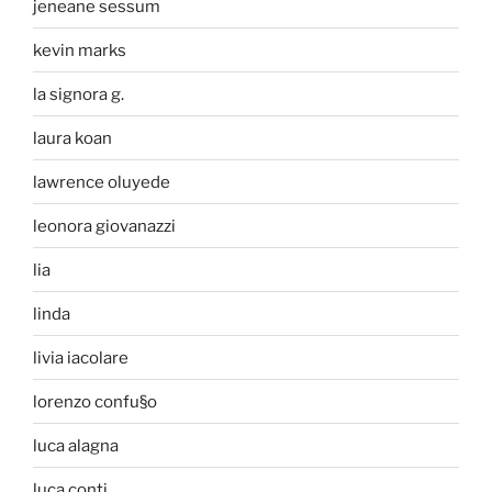
jeneane sessum
kevin marks
la signora g.
laura koan
lawrence oluyede
leonora giovanazzi
lia
linda
livia iacolare
lorenzo confu§o
luca alagna
luca conti