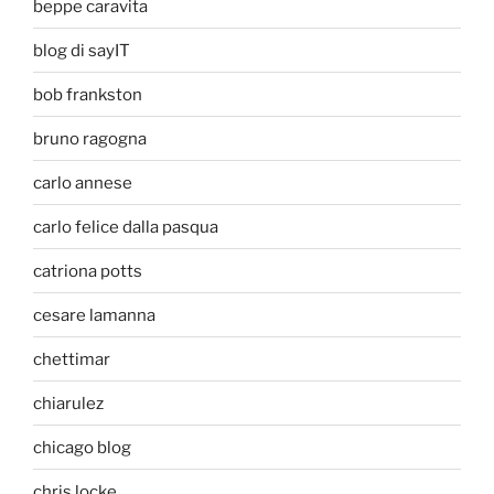
beppe caravita
blog di sayIT
bob frankston
bruno ragogna
carlo annese
carlo felice dalla pasqua
catriona potts
cesare lamanna
chettimar
chiarulez
chicago blog
chris locke