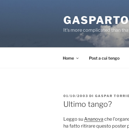
Salta
al
GASPARTO
contenuto
It's more complicated than tha
Home
Post a cui tengo
PUBBLICATO
01/10/2003
DI
GASPAR TORRI
IL
Ultimo tango?
Leggo su
Ananova
che l’organo
ha fatto ritirare questo poster