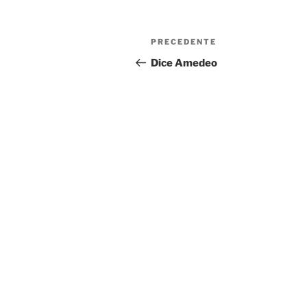
Navigazione
Articolo
PRECEDENTE
articoli
precedente:
Dice Amedeo