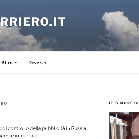
RRIERO.IT
t!
Altro
Dove sei
IT’S MORE 
ERO
 di controllo della pubblicità in Russia
 perchè immorale: