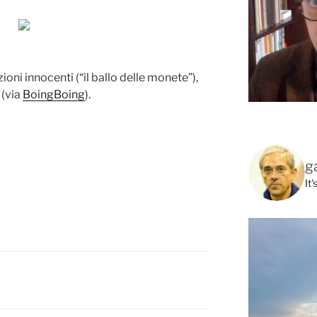
ioni innocenti (“il ballo delle monete”),
 (via
BoingBoing
).
g
It