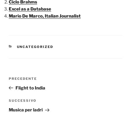
Ciclo Brahms
Excel as a Database
Mario De Marco, Italian Journalist
CATEGORIE
UNCATEGORIZED
Navigazione
Articolo
PRECEDENTE
articoli
precedente:
Flight to India
Articolo
SUCCESSIVO
successivo
Musica per ladri