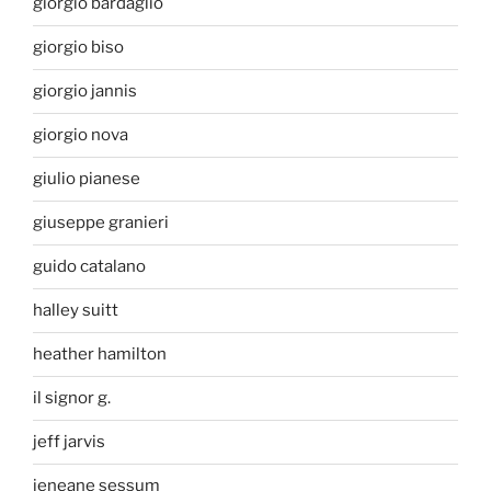
giorgio bardaglio
giorgio biso
giorgio jannis
giorgio nova
giulio pianese
giuseppe granieri
guido catalano
halley suitt
heather hamilton
il signor g.
jeff jarvis
jeneane sessum