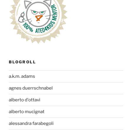
BLOGROLL
a.k.m. adams
agnes duerrschnabel
alberto d'ottavi
alberto mucignat
alessandra farabegoli