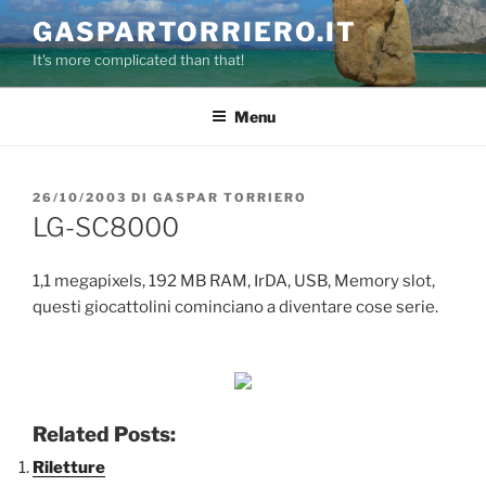
Salta
GASPARTORRIERO.IT
al
It's more complicated than that!
contenuto
Menu
PUBBLICATO
26/10/2003
DI
GASPAR TORRIERO
IL
LG-SC8000
1,1 megapixels, 192 MB RAM, IrDA, USB, Memory slot,
questi giocattolini cominciano a diventare cose serie.
Related Posts:
Riletture