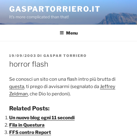
Salta
GASPARTORRIERO.IT
al
It's more complicated than that!
contenuto
Menu
PUBBLICATO
19/09/2003
DI
GASPAR TORRIERO
IL
horror flash
Se conosci un sito con una flash intro più brutta di
questa
, ti prego di avvisarmi (segnalato da
Jeffrey
Zeldman
, che Dio lo perdoni).
Related Posts:
Un nuovo blog ogni 11 secondi
Fila in Questura
FFS contro Report