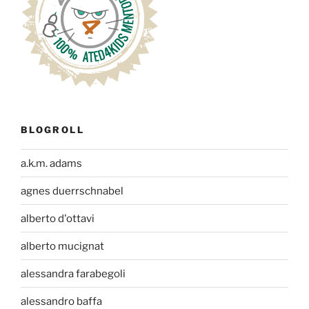
BLOGROLL
a.k.m. adams
agnes duerrschnabel
alberto d'ottavi
alberto mucignat
alessandra farabegoli
alessandro baffa