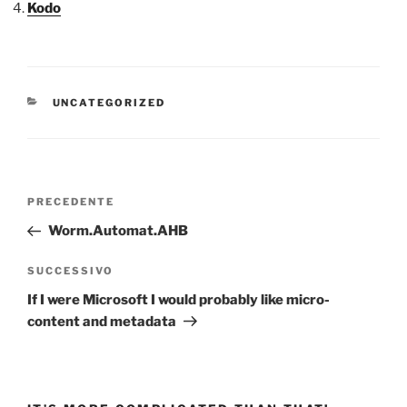
Kodo
CATEGORIE
UNCATEGORIZED
Navigazione
Articolo
PRECEDENTE
articoli
precedente:
Worm.Automat.AHB
Articolo
SUCCESSIVO
successivo
If I were Microsoft I would probably like micro-
content and metadata