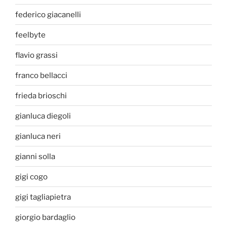
federico giacanelli
feelbyte
flavio grassi
franco bellacci
frieda brioschi
gianluca diegoli
gianluca neri
gianni solla
gigi cogo
gigi tagliapietra
giorgio bardaglio