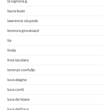
la signora g.
laura koan
lawrence oluyede
leonora giovanazzi
lia
linda
livia iacolare
lorenzo confu§o
luca alagna
luca conti
luca de biase
luca dell'oca