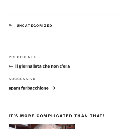
CATEGORIE
UNCATEGORIZED
Navigazione
Articolo
PRECEDENTE
articoli
precedente:
Il giornalista che non c’era
Articolo
SUCCESSIVO
successivo
spam furbacchione
IT’S MORE COMPLICATED THAN THAT!