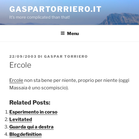
Salta
GASPARTORRIERO.IT
al
It's more complicated than that!
contenuto
Menu
PUBBLICATO
22/09/2003
DI
GASPAR TORRIERO
IL
Ercole
Ercole
non sta bene per niente, proprio per niente (oggi
Massaia è uno scompiscio).
Related Posts:
Esperimento in corso
Levitated
Guarda qui a destra
Blogdefinition