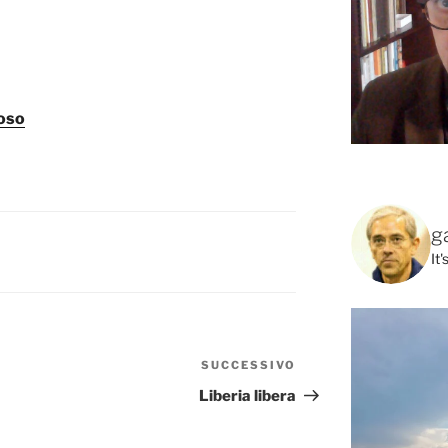
ioso
g
It
SUCCESSIVO
Articolo
successivo
Liberia libera