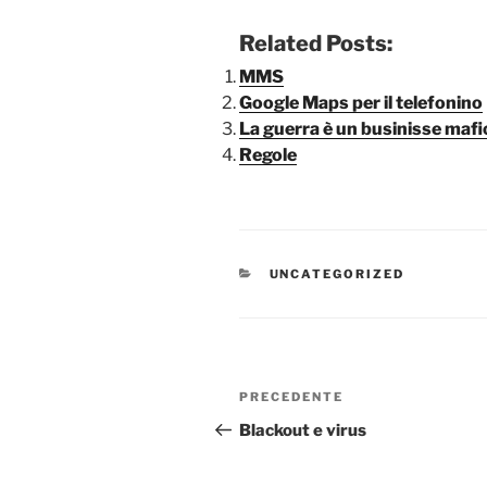
Related Posts:
MMS
Google Maps per il telefonino
La guerra è un businisse maf
Regole
CATEGORIE
UNCATEGORIZED
Navigazione
Articolo
PRECEDENTE
articoli
precedente:
Blackout e virus