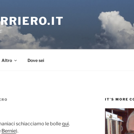
RRIERO.IT
t!
Altro
Dove sei
IT’S MORE 
ERO
 maniaci schiacciamo le bolle
qui
.
e
Bernie
).