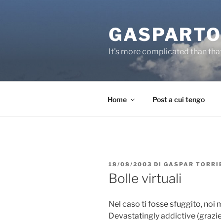
Salta
al
GASPARTO
contenuto
It's more complicated than tha
Home
Post a cui tengo
PUBBLICATO
18/08/2003
DI
GASPAR TORRI
IL
Bolle virtuali
Nel caso ti fosse sfuggito, noi
Devastatingly addictive (grazi