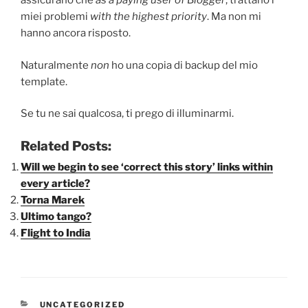
assicurano che
as a paying user of Blogger
, trattano i
miei problemi
with the highest priority
. Ma non mi
hanno ancora risposto.
Naturalmente
non
ho una copia di backup del mio
template.
Se tu ne sai qualcosa, ti prego di illuminarmi.
Related Posts:
Will we begin to see ‘correct this story’ links within
every article?
Torna Marek
Ultimo tango?
Flight to India
CATEGORIE
UNCATEGORIZED