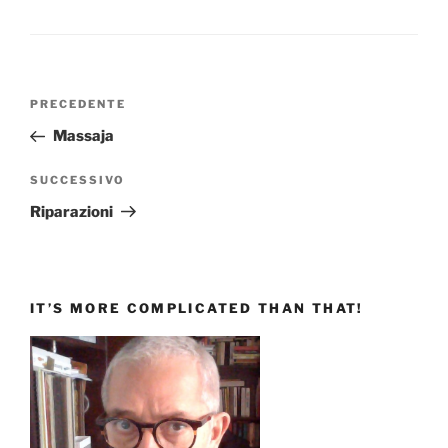
Navigazione
Articolo
PRECEDENTE
articoli
precedente:
Massaja
Articolo
SUCCESSIVO
successivo
Riparazioni
IT’S MORE COMPLICATED THAN THAT!