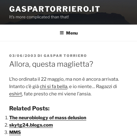
Salta
GASPARTORRIERO.IT
al
It's more complicated than that!
contenuto
Menu
PUBBLICATO
03/06/2003
DI
GASPAR TORRIERO
IL
Allora, questa maglietta?
L’ho ordinata il 22 maggio, ma non è ancora arrivata.
Intanto c’è già
chi si fa bella
, e io niente… Ragazzi di
eshirt
, fate presto che mi viene l’ansia.
Related Posts:
The neurobiology of mass delusion
skytg24.blogs.com
MMS