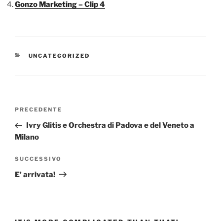
Gonzo Marketing – Clip 4
CATEGORIE
UNCATEGORIZED
Navigazione
Articolo
PRECEDENTE
articoli
precedente:
Ivry Glitis e Orchestra di Padova e del Veneto a
Milano
Articolo
SUCCESSIVO
successivo
E’ arrivata!