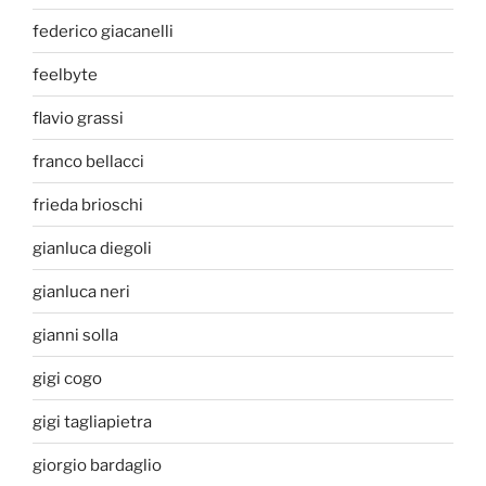
federico giacanelli
feelbyte
flavio grassi
franco bellacci
frieda brioschi
gianluca diegoli
gianluca neri
gianni solla
gigi cogo
gigi tagliapietra
giorgio bardaglio