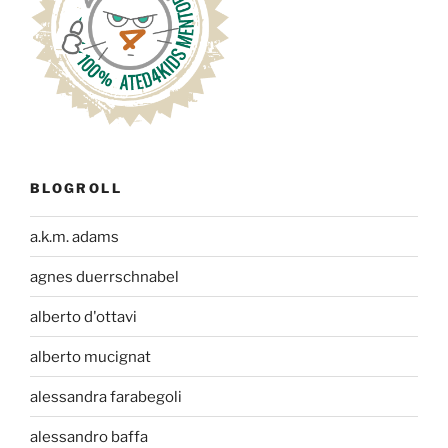
BLOGROLL
a.k.m. adams
agnes duerrschnabel
alberto d'ottavi
alberto mucignat
alessandra farabegoli
alessandro baffa