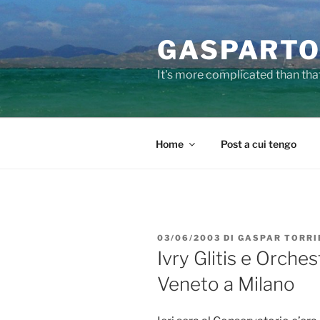
Salta
al
GASPARTO
contenuto
It's more complicated than tha
Home
Post a cui tengo
PUBBLICATO
03/06/2003
DI
GASPAR TORRI
IL
Ivry Glitis e Orche
Veneto a Milano