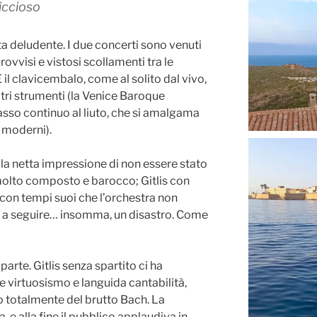
iccioso
ta deludente. I due concerti sono venuti
ovvisi e vistosi scollamenti tra le
E il clavicembalo, come al solito dal vivo,
tri strumenti (la Venice Baroque
asso continuo al liuto, che si amalgama
 moderni).
a la netta impressione di non essere stato
molto composto e barocco; Gitlis con
 con tempi suoi che l’orchestra non
va a seguire… insomma, un disastro. Come
arte. Gitlis senza spartito ci ha
te virtuosismo e languida cantabilità,
o totalmente del brutto Bach. La
 e alla fine il pubblico applaudiva in