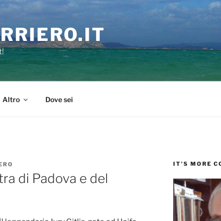
RRIERO.IT
t!
Altro
Dove sei
IT’S MORE 
ERO
stra di Padova e del