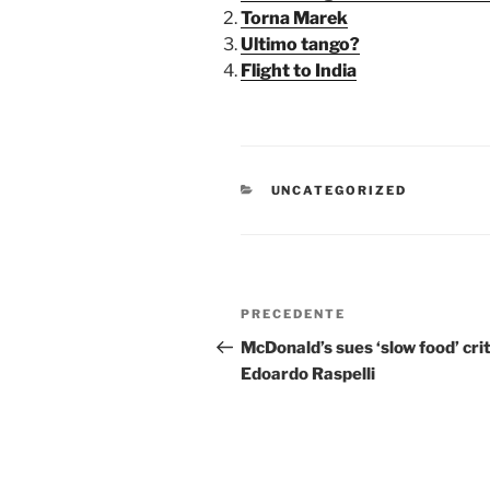
Torna Marek
Ultimo tango?
Flight to India
CATEGORIE
UNCATEGORIZED
Navigazione
Articolo
PRECEDENTE
articoli
precedente:
McDonald’s sues ‘slow food’ crit
Edoardo Raspelli