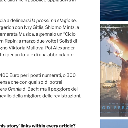
a a delinearsi
la prossima stagione
.
rich con Ivry Gitlis, Shlomo Mintz; a
emerata Musica, a gennaio un “Ciclo
im Repin; a marzo due volte i Solisti di
gno Viktoria Mullova. Poi Alexander
altri per un totale di una abbondante
 400 Euro per i posti numerati, o 300
Pensa che con quei soldi potrei
era Omnia
di Bach: ma il peggiore dei
glio della migliore delle registrazioni.
his story’ links within every article?