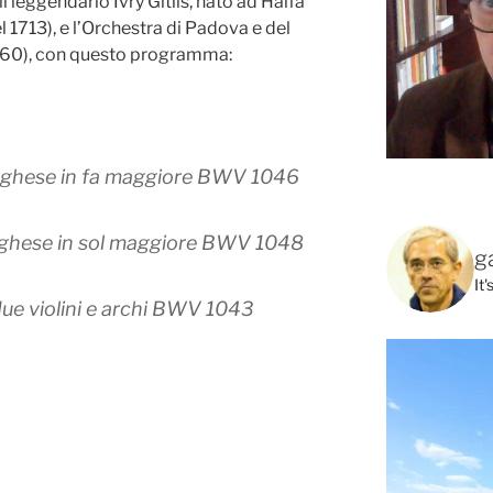
il leggendario Ivry Gitlis, nato ad Haifa
l 1713), e l’Orchestra di Padova e del
660), con questo programma:
ghese in fa maggiore BWV 1046
ghese in sol maggiore BWV 1048
g
It
due violini e archi BWV 1043