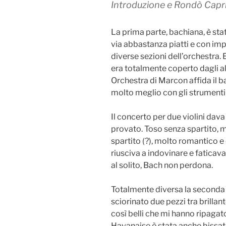
Introduzione e Rondò Capr
La prima parte, bachiana, è sta
via abbastanza piatti e con impr
diverse sezioni dell’orchestra. 
era totalmente coperto dagli al
Orchestra di Marcon affida il b
molto meglio con gli strumenti
Il concerto per due violini dav
provato. Toso senza spartito, 
spartito (?), molto romantico e
riusciva a indovinare e fatica
al solito, Bach non perdona.
Totalmente diversa la seconda p
sciorinato due pezzi tra brillan
così belli che mi hanno ripagat
Havanaise è stata anche bissata,