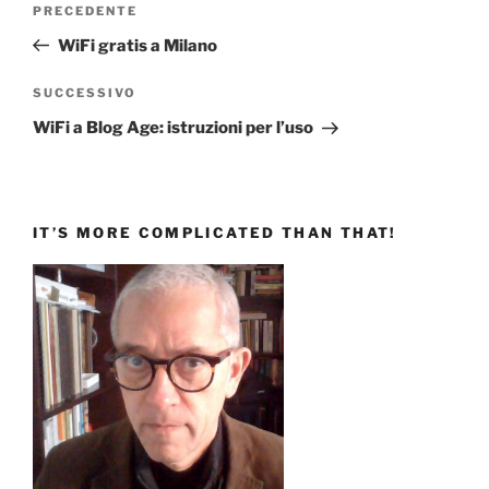
Articolo
PRECEDENTE
articoli
precedente:
WiFi gratis a Milano
Articolo
SUCCESSIVO
successivo
WiFi a Blog Age: istruzioni per l’uso
IT’S MORE COMPLICATED THAN THAT!