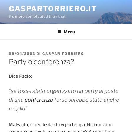
Salta
GASPARTORRIERO.IT
al
It's more complicated than that!
contenuto
Menu
PUBBLICATO
09/04/2003
DI
GASPAR TORRIERO
IL
Party o conferenza?
Dice
Paolo
:
“se fosse stato organizzato un party al posto
di una
conferenza
forse sarebbe stato anche
meglio”
Ma Paolo, dipende da chi vi partecipa. Non diciamo
sempre che i weblog sono
sovversivi
? Se vuoi farlo