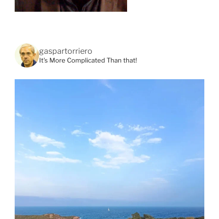
gaspartorriero
It's More Complicated Than that!