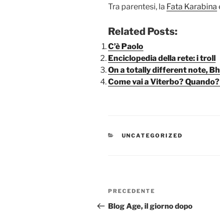
Tra parentesi, la
Fata Karabina
Related Posts:
C’è Paolo
Enciclopedia della rete: i troll
On a totally different note, B
Come vai a Viterbo? Quando
CATEGORIE
UNCATEGORIZED
Navigazione
Articolo
PRECEDENTE
articoli
precedente:
Blog Age, il giorno dopo