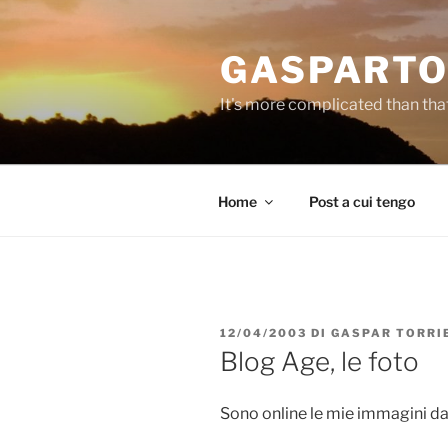
Salta
al
GASPARTO
contenuto
It's more complicated than tha
Home
Post a cui tengo
PUBBLICATO
12/04/2003
DI
GASPAR TORRI
IL
Blog Age, le foto
Sono online le mie immagini da 