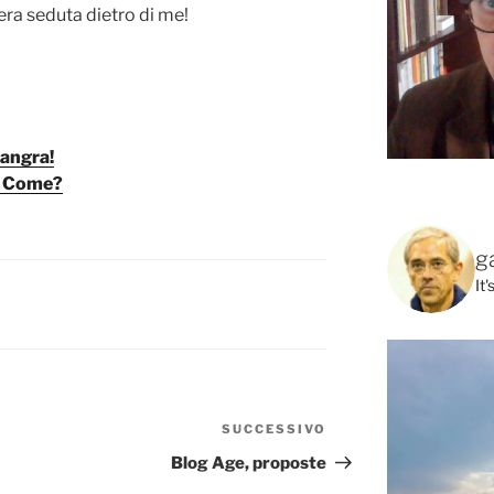
era seduta dietro di me!
hangra!
? Come?
g
It
SUCCESSIVO
Articolo
successivo
Blog Age, proposte