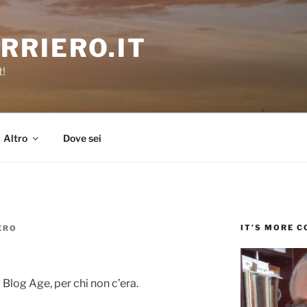
RRIERO.IT
t!
Altro
Dove sei
IT’S MORE 
ERO
Blog Age, per chi non c’era.