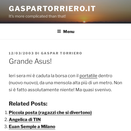
Salta
GASPARTORRIERO.IT
al
It's more complicated than that!
contenuto
Menu
PUBBLICATO
12/03/2003
DI
GASPAR TORRIERO
IL
Grande Asus!
Ieri sera mi è caduta la borsa con il
portatile
dentro
(nuovo nuovo), da una mensola alta più di un metro. Non
si è fatto assolutamente niente! Ma quasi svenivo.
Related Posts:
Piccola posta (ragazzi che si divertono)
Angelica di TIN
Euan Semple a Milano