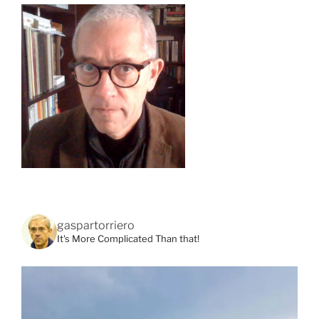
gaspartorriero
It's More Complicated Than that!