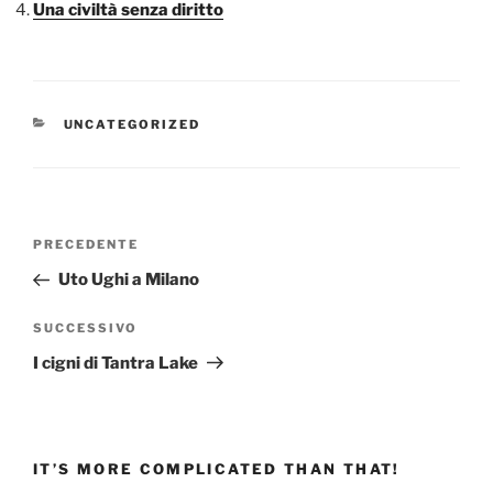
Una civiltà senza diritto
CATEGORIE
UNCATEGORIZED
Navigazione
Articolo
PRECEDENTE
articoli
precedente:
Uto Ughi a Milano
Articolo
SUCCESSIVO
successivo
I cigni di Tantra Lake
IT’S MORE COMPLICATED THAN THAT!