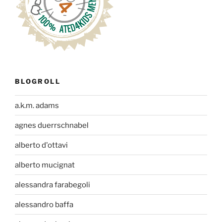
BLOGROLL
a.k.m. adams
agnes duerrschnabel
alberto d'ottavi
alberto mucignat
alessandra farabegoli
alessandro baffa