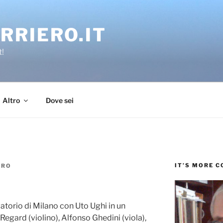
RRIERO.IT
t!
Altro
Dove sei
IT’S MORE 
ERO
vatorio di Milano con Uto Ughi in un
gard (violino), Alfonso Ghedini (viola),