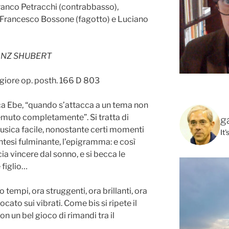
ranco Petracchi (contrabbasso),
, Francesco Bossone (fagotto) e Luciano
NZ SHUBERT
ggiore op. posth. 166 D 803
ca Ebe, “quando s’attacca a un tema non
remuto completamente”. Si tratta di
g
usica facile, nonostante certi momenti
It
sintesi fulminante, l’epigramma: e così
ia vincere dal sonno, e si becca le
 figlio…
 tempi, ora struggenti, ora brillanti, ora
cato sui vibrati. Come bis si ripete il
n un bel gioco di rimandi tra il