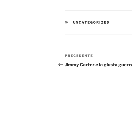
CATEGORIE
UNCATEGORIZED
Navigazione
Articolo
PRECEDENTE
articoli
precedente:
Jimmy Carter e la giusta guerr