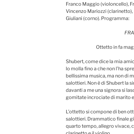
Franco Maggio (violoncello), F
Vincenzo Mariozzi (clarinetto)
Giuliani (corno). Programma:
FRA
Ottetto in fa ma
Shubert, come dice la mia ami
lo molla fino a che non l’ha sp
bellissima musica, ma non di m
salottieri. Non è di Shubert la 
davanti a me una signora si lasc
gomitate incrociate di marito e
L’ottetto si compone di ben otto
salottieri. Drammatico finale gio
quarto tempo, allegro vivace, co
clarinetto e il violino.