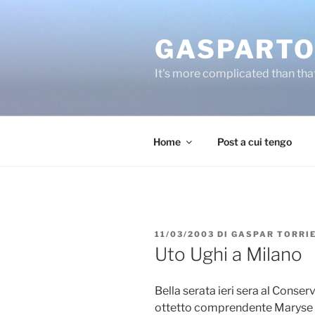
Salta
al
GASPARTO
contenuto
It's more complicated than tha
Home
Post a cui tengo
PUBBLICATO
11/03/2003
DI
GASPAR TORRI
IL
Uto Ughi a Milano
Bella serata ieri sera al Conser
ottetto comprendente Maryse Re