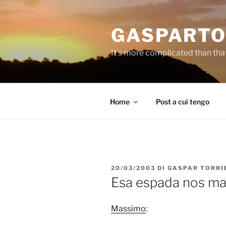
Salta
al
GASPARTO
contenuto
It's more complicated than tha
Home
Post a cui tengo
PUBBLICATO
20/03/2003
DI
GASPAR TORRI
IL
Esa espada nos ma
Massimo
: