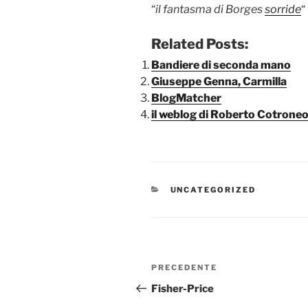
“
il fantasma di Borges
sorride
“
Related Posts:
Bandiere di seconda mano
Giuseppe Genna, Carmilla
BlogMatcher
il weblog di Roberto Cotroneo
CATEGORIE
UNCATEGORIZED
Navigazione
Articolo
PRECEDENTE
articoli
precedente:
Fisher-Price