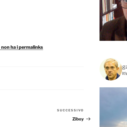
 non ha i permalinks
g
It
SUCCESSIVO
Articolo
successivo
Ziboy