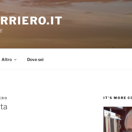
RRIERO.IT
t!
Altro
Dove sei
IT’S MORE 
ERO
ta