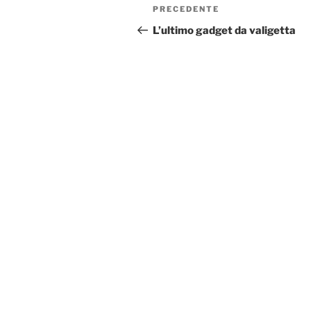
Navigazione
Articolo
PRECEDENTE
articoli
precedente:
L’ultimo gadget da valigetta