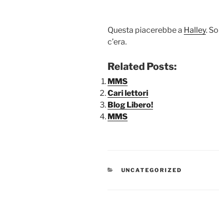
Questa piacerebbe a
Halley
. S
c’era.
Related Posts:
MMS
Cari lettori
Blog Libero!
MMS
CATEGORIE
UNCATEGORIZED