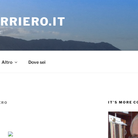
RRIERO.IT
t!
Altro
Dove sei
IT’S MORE 
ERO