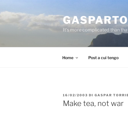
Salta
al
GASPARTO
contenuto
It's more complicated than tha
Home
Post a cui tengo
PUBBLICATO
16/02/2003
DI
GASPAR TORRI
IL
Make tea, not war