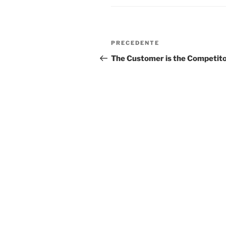
Navigazione
Articolo
PRECEDENTE
articoli
precedente:
The Customer is the Competit