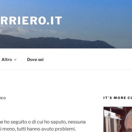
RRIERO.IT
t!
Altro
Dove sei
IT’S MORE 
ERO
he ho seguito o di cui ho saputo, nessuna
hi meno, tutti hanno avuto problemi.