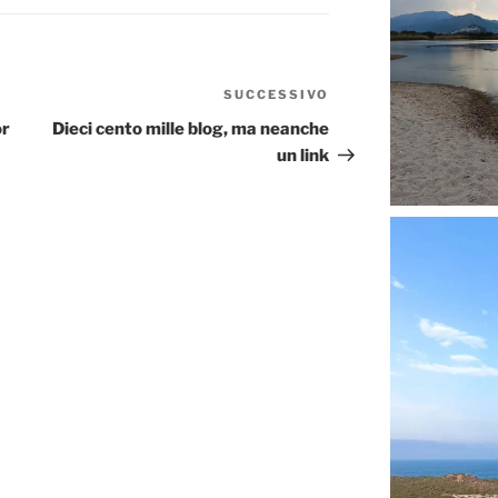
SUCCESSIVO
Articolo
successivo
or
Dieci cento mille blog, ma neanche
un link