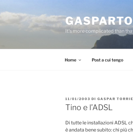
Salta
al
GASPARTO
contenuto
It's more complicated than tha
Home
Post a cui tengo
PUBBLICATO
11/01/2003
DI
GASPAR TORRI
IL
Tino e l’ADSL
Di tutte le installazioni ADSL c
è andata bene subito: chi più c