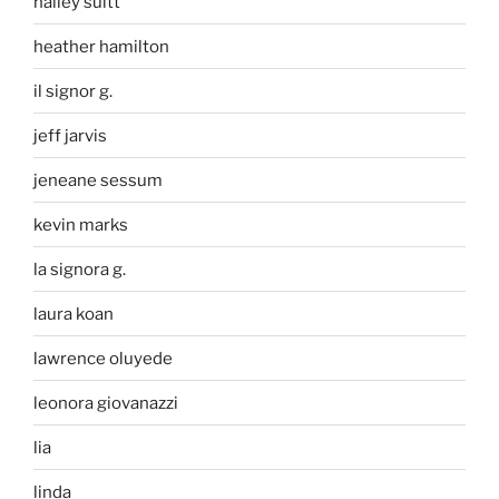
halley suitt
heather hamilton
il signor g.
jeff jarvis
jeneane sessum
kevin marks
la signora g.
laura koan
lawrence oluyede
leonora giovanazzi
lia
linda