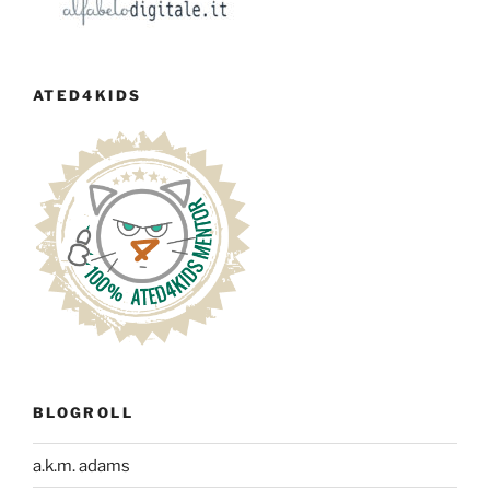
ATED4KIDS
BLOGROLL
a.k.m. adams