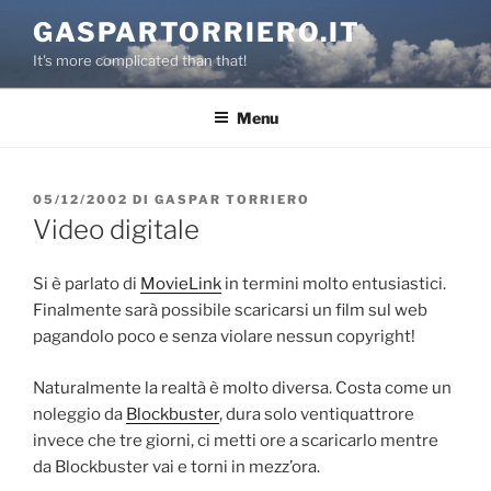
Salta
GASPARTORRIERO.IT
al
It's more complicated than that!
contenuto
Menu
PUBBLICATO
05/12/2002
DI
GASPAR TORRIERO
IL
Video digitale
Si è parlato di
MovieLink
in termini molto entusiastici.
Finalmente sarà possibile scaricarsi un film sul web
pagandolo poco e senza violare nessun copyright!
Naturalmente la realtà è molto diversa. Costa come un
noleggio da
Blockbuster
, dura solo ventiquattrore
invece che tre giorni, ci metti ore a scaricarlo mentre
da Blockbuster vai e torni in mezz’ora.