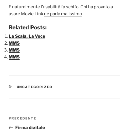
E naturalmente l’usabilità fa schifo. Chi ha provato a
usare Movie Link
ne parla malissimo
.
Related Posts:
La Scala, La Voce
MMS
MMS
MMS
CATEGORIE
UNCATEGORIZED
Navigazione
Articolo
PRECEDENTE
articoli
precedente:
Firma digitale