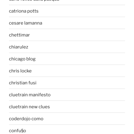
catriona potts
cesare lamanna
chettimar
chiarulez
chicago blog
chris locke
christian fusi
cluetrain manifesto
cluetrain new clues
coderdojo como
confu§o