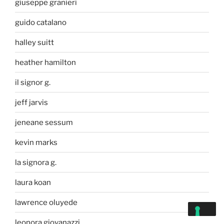
giuseppe granieri
guido catalano
halley suitt
heather hamilton
il signor g.
jeff jarvis
jeneane sessum
kevin marks
la signora g.
laura koan
lawrence oluyede
leonora giovanazzi