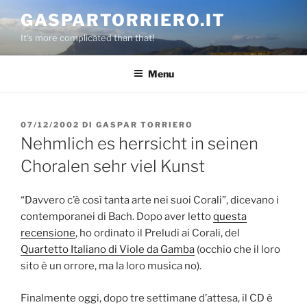
Salta
GASPARTORRIERO.IT
al
It's more complicated than that!
contenuto
Menu
PUBBLICATO
07/12/2002
DI
GASPAR TORRIERO
IL
Nehmlich es herrsicht in seinen
Choralen sehr viel Kunst
“Davvero c’è così tanta arte nei suoi Corali”, dicevano i
contemporanei di Bach. Dopo aver letto
questa
recensione
, ho ordinato il Preludi ai Corali, del
Quartetto Italiano di Viole da Gamba
(occhio che il loro
sito è un orrore, ma la loro musica no).
Finalmente oggi, dopo tre settimane d’attesa, il CD è