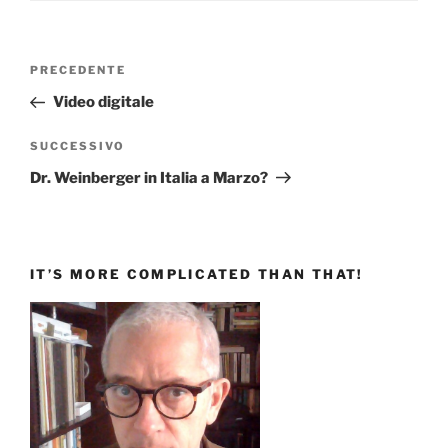
Navigazione
Articolo
PRECEDENTE
articoli
precedente:
Video digitale
Articolo
SUCCESSIVO
successivo
Dr. Weinberger in Italia a Marzo?
IT’S MORE COMPLICATED THAN THAT!