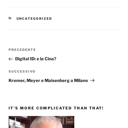
CATEGORIE
UNCATEGORIZED
Navigazione
Articolo
PRECEDENTE
articoli
precedente:
Digital ID: e la Cina?
Articolo
SUCCESSIVO
successivo
Kremer, Meyer e Maisenberg a Milano
IT’S MORE COMPLICATED THAN THAT!