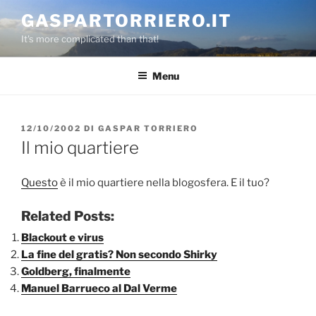
Salta
GASPARTORRIERO.IT
al
It's more complicated than that!
contenuto
Menu
PUBBLICATO
12/10/2002
DI
GASPAR TORRIERO
IL
Il mio quartiere
Questo
è il mio quartiere nella blogosfera. E il tuo?
Related Posts:
Blackout e virus
La fine del gratis? Non secondo Shirky
Goldberg, finalmente
Manuel Barrueco al Dal Verme