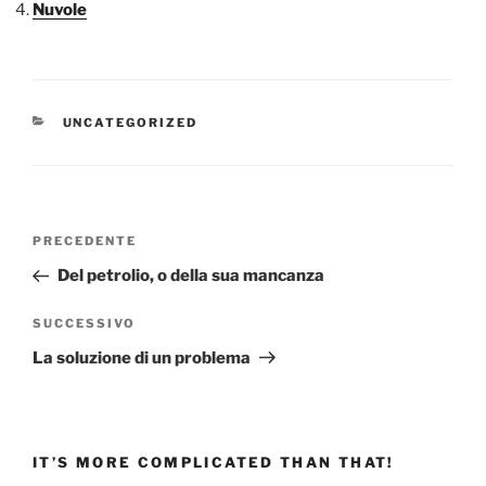
Nuvole
CATEGORIE
UNCATEGORIZED
Navigazione
Articolo
PRECEDENTE
articoli
precedente:
Del petrolio, o della sua mancanza
Articolo
SUCCESSIVO
successivo
La soluzione di un problema
IT’S MORE COMPLICATED THAN THAT!