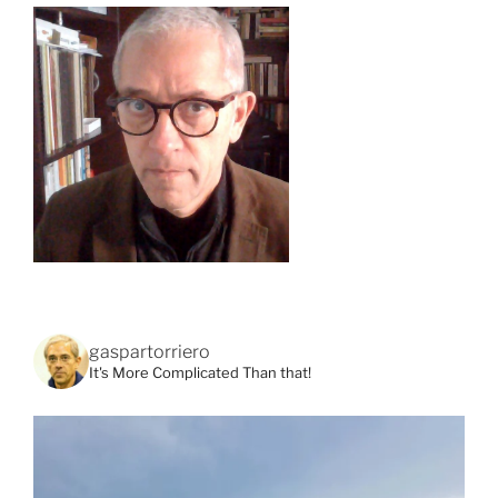
gaspartorriero
It's More Complicated Than that!