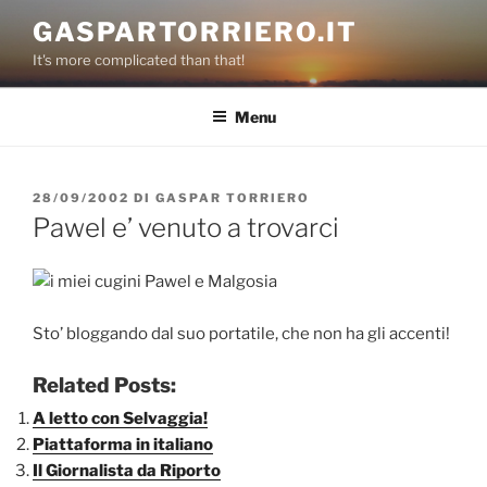
Salta
GASPARTORRIERO.IT
al
It's more complicated than that!
contenuto
Menu
PUBBLICATO
28/09/2002
DI
GASPAR TORRIERO
IL
Pawel e’ venuto a trovarci
Sto’ bloggando dal suo portatile, che non ha gli accenti!
Related Posts:
A letto con Selvaggia!
Piattaforma in italiano
Il Giornalista da Riporto