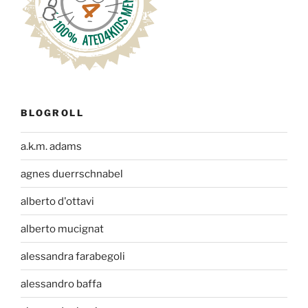
BLOGROLL
a.k.m. adams
agnes duerrschnabel
alberto d'ottavi
alberto mucignat
alessandra farabegoli
alessandro baffa