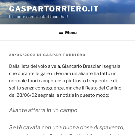
Salta
GASPARTORRIERO.IT
al
It's more complicated than that!
contenuto
Menu
PUBBLICATO
28/06/2002
DI
GASPAR TORRIERO
IL
Dalla lista del
volo a vela
,
Giancarlo Bresciani
segnala
che durante le gare di Ferrara un aliante ha fatto un
normale fuori campo, cosa piuttosto frequente e di
solito senza conseguenze, ma che il Resto del Carlino
del 28/06/02 segnala la notizia
in questo modo
:
Aliante atterra in un campo
Se l’è cavata con una buona dose di spavento,