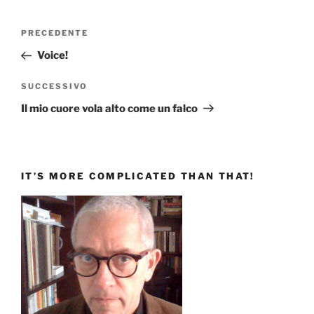
Navigazione
Articolo
PRECEDENTE
articoli
precedente:
Voice!
Articolo
SUCCESSIVO
successivo
Il mio cuore vola alto come un falco
IT’S MORE COMPLICATED THAN THAT!