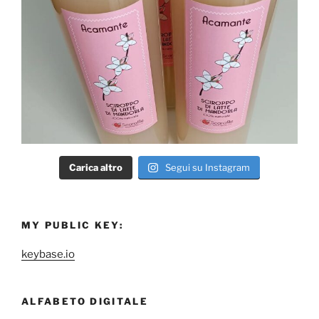
Carica altro
Segui su Instagram
MY PUBLIC KEY:
keybase.io
ALFABETO DIGITALE