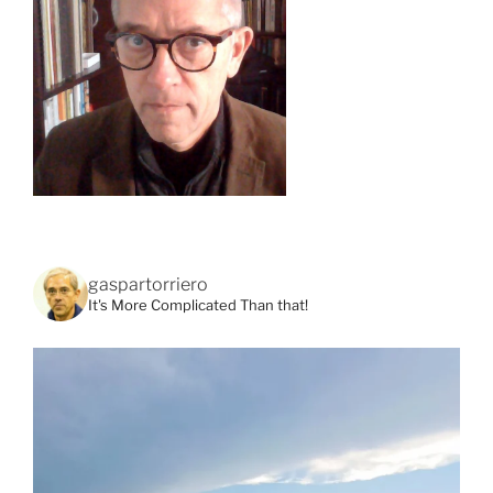
gaspartorriero
It's More Complicated Than that!