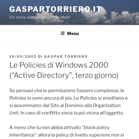
Salta
GASPARTORRIERO.IT
al
It's more complicated than that!
contenuto
Menu
PUBBLICATO
15/05/2002
DI
GASPAR TORRIERO
IL
Le Policies di Windows 2000
(“Active Directory”, terzo giorno)
Se pensavi che le permissions fossero complesse, le
Policies lo sono ancora di più. Le Policies si ereditano e
si assommano: dal Sito al Dominio alla Organization
Unit. In caso di conflitto vince la più vicina all’oggetto.
A meno che tu non abbia attivato “block policy
inheritance”: allora la policy di livello superiore non si