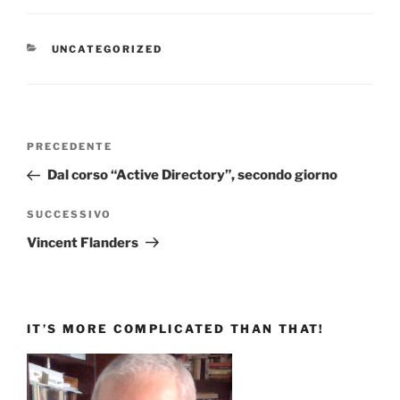
CATEGORIE
UNCATEGORIZED
Navigazione
Articolo
PRECEDENTE
articoli
precedente:
Dal corso “Active Directory”, secondo giorno
Articolo
SUCCESSIVO
successivo
Vincent Flanders
IT’S MORE COMPLICATED THAN THAT!