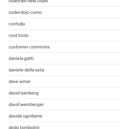
cluetrain new clues
coderdojo como
confu§o
cool tools
customer commons
daniela gatti
daniele della seta
dave winer
david isenberg
david weinberger
davide ognibene
dedo tombolini