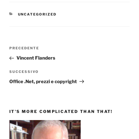
CATEGORIE
UNCATEGORIZED
Navigazione
Articolo
PRECEDENTE
articoli
precedente:
Vincent Flanders
Articolo
SUCCESSIVO
successivo
Office .Net, prezzi e copyright
IT’S MORE COMPLICATED THAN THAT!