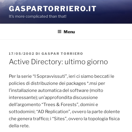
Salta
GASPARTORRIERO.IT
al
It's more complicated than that!
contenuto
Menu
PUBBLICATO
17/05/2002
DI
GASPAR TORRIERO
IL
Active Directory: ultimo giorno
Per la serie “I Sopravvissuti”, ieri ci siamo beccati le
policies di distribuzione dei packages *.msi per
l’installazione automatica del software (molto
interessante); un’approfondita discussione
dell’argomento “Trees & Forests”, domini e
sottodomini; “AD Replication”, ovvero la parte dolente
che genera traffico; i “Sites”, ovvero la topologia fisica
della rete.