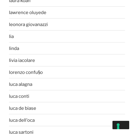
laura koan
lawrence oluyede
leonora giovanazzi
lia
linda
livia iacolare
lorenzo confu§o
luca alagna
luca conti
luca de biase
luca dell'oca
luca sartoni