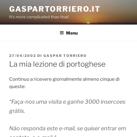
Salta
GASPARTORRIERO.IT
al
It's more complicated than that!
contenuto
Menu
PUBBLICATO
27/04/2002
DI
GASPAR TORRIERO
IL
La mia lezione di portoghese
Continuo a ricevere giornalmente almeno cinque di
queste:
“
Faça-nos uma visita e ganhe 3000 insercoes
grátis.
Não responda este e-mail, se quiser entrar em